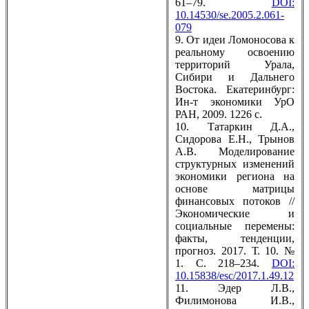
61–79.
DOI:
10.14530/se.2005.2.061-
079
9. От идеи Ломоносова к
реальному освоению
территорий Урала,
Сибири и Дальнего
Востока. Екатеринбург:
Ин-т экономики УрО
РАН, 2009. 1226 с.
10. Татаркин Д.А.,
Сидорова Е.Н., Трынов
А.В. Моделирование
структурных изменений
экономики региона на
основе матрицы
финансовых потоков //
Экономические и
социальные перемены:
факты, тенденции,
прогноз. 2017. Т. 10. №
1. С. 218–234.
DOI:
10.15838/esc/2017.1.49.12
11. Эдер Л.В.,
Филимонова И.В.,