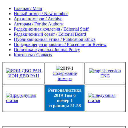
Главная / Main
Новый номер / New number
Архив номеров / Archive
Авторам / For the Authors
Редакционная коллегия / Editorial Staff
Редакционный совет / Editorial Board
Публикационная этика / Publication Ethics
Порядок рецензирования / Procedure for Review
Политика журнала / Journal Policy
Контакты / Contacts
Содержание
ИЭИ ДВО РАН
ENG
номера
Регионалистика
2019 Том 6
номер 1
страницы 51-58