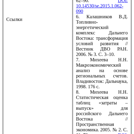
62–90.
DOI:
10.14530/se.2015.1.062-
090
6. Калашников В.Д.
Ссылки
Топливно-
энергетический
комплекс Дальнего
Востока: трансформация
условий развития //
Вестник ДВО РАН.
2006. № 3. С. 3–10.
7. Михеева Н.Н.
Макроэкономический
анализ на основе
региональных счетов.
Владивосток: Дальнаука,
1998. 176 с.
8. Михеева Н.Н.
Статистическая оценка
таблиц «затраты –
выпуск» для
российского Дальнего
Востока //
Пространственная
экономика. 2005. № 2. С.