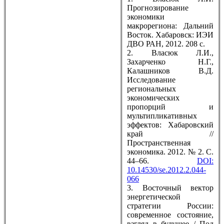
Прогнозирование
экономики
макрорегиона: Дальний
Восток. Хабаровск: ИЭИ
ДВО РАН, 2012. 208 с.
2. Власюк Л.И.,
Захарченко Н.Г.,
Калашников В.Д.
Исследование
региональных
экономических
пропорций и
мультипликативных
эффектов: Хабаровский
край //
Пространственная
экономика. 2012. № 2. С.
44–66.
DOI:
10.14530/se.2012.2.044-
066
3. Восточный вектор
энергетической
стратегии России:
современное состояние,
взгляд в будущее / Под