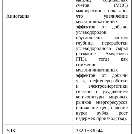
счетов (МСС)
макрорегиона показано,
Аннотация
что увеличение
мультипликативных
эффектов от добычи
углеводородов
обусловлено ростом
глубины переработки
углеводородного сырья
(создание Амурского
ГПЗ), тогда как
снижение
мультипликативных
эффектов от добычи
угля, нефтепереработки
и электроэнергетики
связано с ухудшением
конъюнктуры мировых
рынков энергоресурсов
(снижение цен, падение
курса рубля, рост
издержек производства).
УДК
332.1+330.44