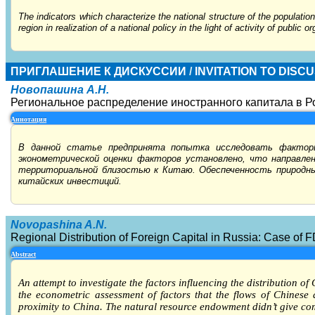
The indicators which characterize the national structure of the populatio
region in realization of a national policy in the light of activity of public 
ПРИГЛАШЕНИЕ К ДИСКУССИИ
/
INVITATION TO DISC
Новопашина А.Н.
Региональное распределение иностранного капитала в Р
Аннотация
В данной статье предпринята попытка исследовать факторы
эконометрической оценки факторов установлено, что направле
территориальной близостью к Китаю. Обеспеченность природн
китайских инвестиций.
Novopashina A.N.
Regional Distribution of Foreign Capital in Russia: Case of 
Abstract
An attempt to investigate the factors influencing the distribution of
the econometric assessment of factors that the flows of Chinese d
proximity to China. The natural resource endowment didn’t give c