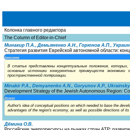
Колонка главного редактора
The Column of Editor-in-Chief
Минакир П.А., Демьяненко А.Н., Горюнов А.П., Украин
Стратегия развития Еврейской автономной области: ко
Аннотация
В статье представлены концептуальные положения, которых, 
основные источники конкурентных преимуществ экономики 
пространственной поляризации.
Minakir P.A., Demyanenko A.N., Goryunov A.P., Ukrainsky
Development Strategy of the Jewish Autonomous Region: Co
Abstract
Author's idea of conceptual positions on which needed to base the devel
advantages of the region's economy, as well as possible directions of its 
Дёмина О.В.
Российские энергоресурсы на рынках стран АТР: развит