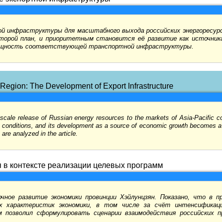
й инфраструктуры для масштабного выхода российских энергоресурс
орой план, и приоритетным становится её развитие как источника
 мощность соответствующей транспортной инфраструктуры.
 Region: The Development of Export Infrastructure
rge-scale release of Russian energy resources to the markets of Asia-Pacific 
se conditions, and its development as a source of economic growth becomes a 
are analyzed in the article.
 в контексте реализации целевых программ
ное развитие экономики провинции Хэйлунцзян. Показано, что в пр
х характеристик экономики, в том числе за счёт интенсификаци
м позволил сформулировать сценарии взаимодействия российских п