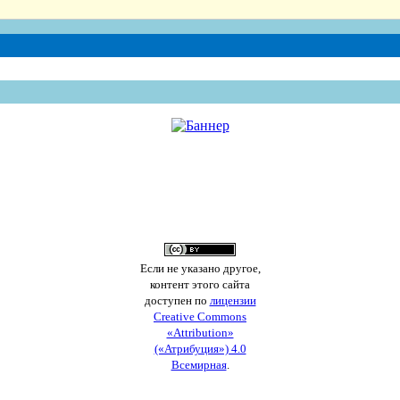
Если не указано другое,
контент этого сайта
доступен по
лицензии
Creative Commons
«Attribution»
(«Атрибуция») 4.0
Всемирная
.