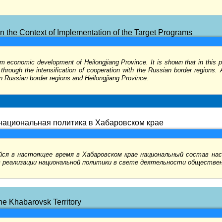
 the Context of Implementation of the Target Programs
m economic development of Heilongjiang Province. It is shown that in this p
through the intensification of cooperation with the Russian border regions. 
n Russian border regions and Heilongjiang Province.
национальная политика в Хабаровском крае
ся в настоящее время в Хабаровском крае национальный состав нас
в реализации национальной политики в свете деятельности обществен
the Khabarovsk Territory