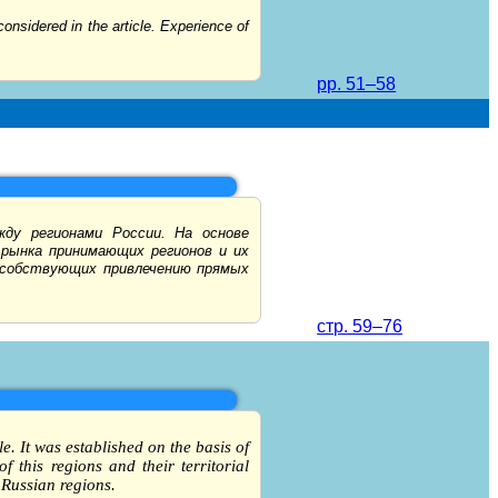
considered in the article. Experience of
pp. 51–58
ду регионами России. На основе
 рынка принимающих регионов и их
особствующих привлечению прямых
стр. 59–76
le. It was established on the basis of
 this regions and their territorial
 Russian regions.