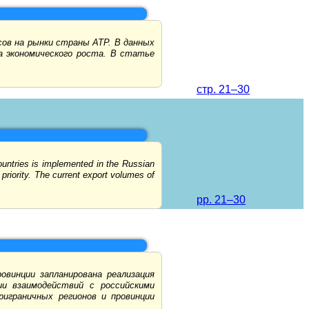
ов на рынки страны АТР. В данных
 экономического роста. В статье
стр. 21–30
countries is implemented in the Russian
priority. The current export volumes of
pp. 21–30
овинции запланирована реализация
и взаимодействий с российскими
риграничных регионов и провинции