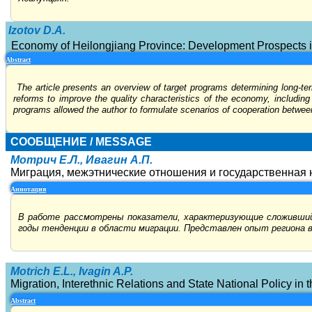
Izotov D.A.
Economy of Heilongjiang Province: Development Prospects in
Abstract
The article presents an overview of target programs determining long-ter
reforms to improve the quality characteristics of the economy, including 
programs allowed the author to formulate scenarios of cooperation betwee
СООБЩЕНИЕ /
MESSAGE
Мотрич Е.Л., Ивагин А.П.
Миграция, межэтнические отношения и государственная 
Аннотация
В работе рассмотрены показатели, характеризующие сложивший
годы тенденции в области миграции. Представлен опыт региона 
Motrich E.L., Ivagin A.P.
Migration, Interethnic Relations and State National Policy in 
Abstract