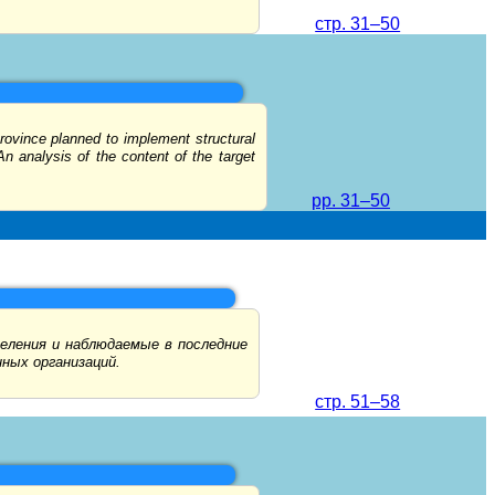
стр. 31–50
rovince planned to implement structural
An analysis of the content of the target
pp. 31–50
еления и наблюдаемые в последние
ных организаций.
стр. 51–58