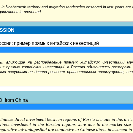
n in Khabarovsk territory and migration tendencies observed in last years are 
organizations is presented.
USSION
оссии: пример прямых китайских инвестиций
, влияющие на распределение прямых китайских инвестиций меж
ния прямых китайских инвестиций в Россию объяснялись размерами
ыми ресурсами не давала регионам сравнительных преимуществ, сп
FDI from China
 Chinese direct investment between regions of Russia is made in this artic
irect investment in the Russian regions were due to the market size of
omparative advantages
that are conducive to Chinese direct investment in