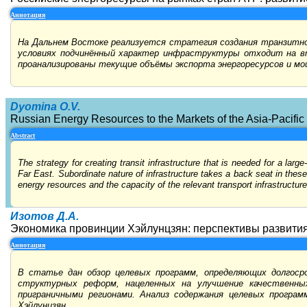
Аннотация
На Дальнем Востоке реализуется стратегия создания транзитно
условиях подчинённый характер инфраструктуры отходит на вт
проанализированы текущие объёмы экспорта энергоресурсов и
Dyomina O.V.
Russian Energy Resources to the Markets of the Asia-Pacific
Abstract
The strategy for creating transit infrastructure that is needed for a la
Far East. Subordinate nature of infrastructure takes a back seat in the
energy resources and the capacity of the relevant transport infrastructure 
Изотов Д.А.
Экономика провинции Хэйлунцзян: перспективы развития
Аннотация
В статье дан обзор целевых программ, определяющих долгосроч
структурных реформ, нацеленных на улучшение качественны
приграничными регионами. Анализ содержания целевых програм
Хэйлунцзян.