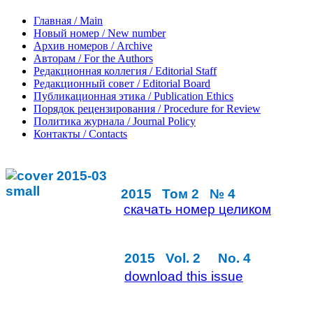
Главная / Main
Новый номер / New number
Архив номеров / Archive
Авторам / For the Authors
Редакционная коллегия / Editorial Staff
Редакционный совет / Editorial Board
Публикационная этика / Publication Ethics
Порядок рецензирования / Procedure for Review
Политика журнала / Journal Policy
Контакты / Contacts
2015 Том 2 № 4
скачать номер целиком
2015
Vol
. 2
No
. 4
download this issue