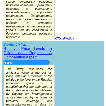
самых отсталых регионов
позднего освоения и развитых
регионов с равномерно
распределённым городским
населением. Оспаривается
тезис об исключительности
индекса в качестве
измерителя относительного
уровня цен по сравнению с
другими пространственными
индексами.
стр. 94-107
Domnich Y.L.
Relative Price Levels in
Cities and Regions: A
Comparative Aspect
Abstract
The study discusses the
analytical value of the cost-of-
living index as a measure of the
relative price level in the Russian
economic space. It is
established that the estimates of
the cost-of-living index obtained
by Rosstat are heterogeneous
across the country in terms of
territorial coverage and
representativeness of data by