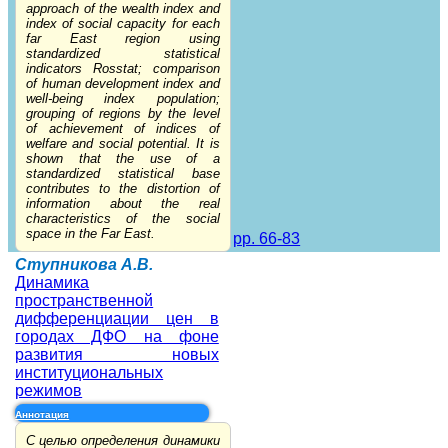
approach of the wealth index and
index of social capacity for each
far East region using
standardized statistical
indicators Rosstat; comparison
of human development index and
well-being index population;
grouping of regions by the level
of achievement of indices of
welfare and social potential. It is
shown that the use of a
standardized statistical base
contributes to the distortion of
information about the real
characteristics of the social
space in the Far East.
pp. 66-83
Ступникова А.В.
Динамика
пространственной
дифференциации цен в
городах ДФО на фоне
развития новых
институциональных
режимов
Аннотация
С целью определения динамики