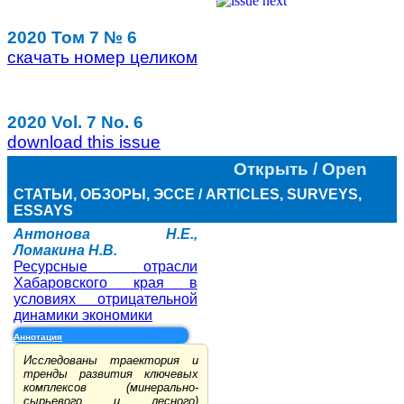
2020 Том 7 № 6
скачать номер целиком
2020 Vol. 7 No. 6
download this issue
Открыть / Open
СТАТЬИ, ОБЗОРЫ, ЭССЕ / ARTICLES, SURVEYS,
ESSAYS
Антонова Н.Е.,
Ломакина Н.В.
Ресурсные отрасли
Хабаровского края в
условиях отрицательной
динамики экономики
Аннотация
Исследованы траектория и
тренды развития ключевых
комплексов (минерально-
сырьевого и лесного)