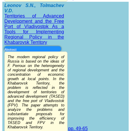
Leonov S.N., Tolmachev
V.D.
Territories of Advanced
Development and the Free
Port of Vladivostok As a
Tools for Implementing
Regional Policy in the
Khabarovsk Territory
Abstract
The modern regional policy of
Russia is based on the ideas of
F. Perroux on the heterogeneity
of regional development and the
concentration of economic
growth at local points. In the
Khabarovsk Territory, the
problem is reflected in the
development of territories of
advanced development (TASED)
and the free port of Vladivostok
(FPV). The paper attempts to
analyze the problems and
substantiate proposals for
improving the efficiency of
TASED and FPV in the
Khabarovsk Territory.
pp. 49-65