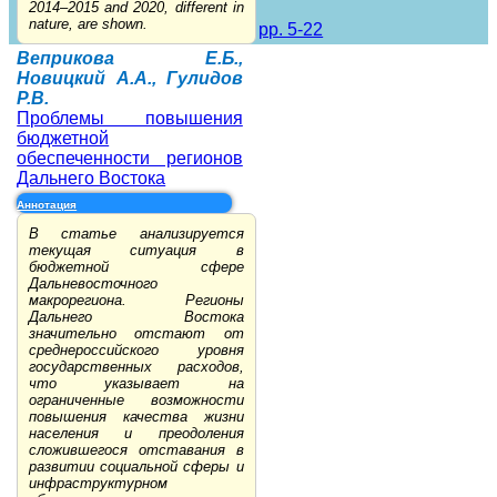
2014–2015 and 2020, different in
nature, are shown.
pp. 5-22
Веприкова Е.Б.,
Новицкий А.А., Гулидов
Р.В.
Проблемы повышения
бюджетной
обеспеченности регионов
Дальнего Востока
Аннотация
В статье анализируется
текущая ситуация в
бюджетной сфере
Дальневосточного
макрорегиона. Регионы
Дальнего Востока
значительно отстают от
среднероссийского уровня
государственных расходов,
что указывает на
ограниченные возможности
повышения качества жизни
населения и преодоления
сложившегося отставания в
развитии социальной сферы и
инфраструктурном