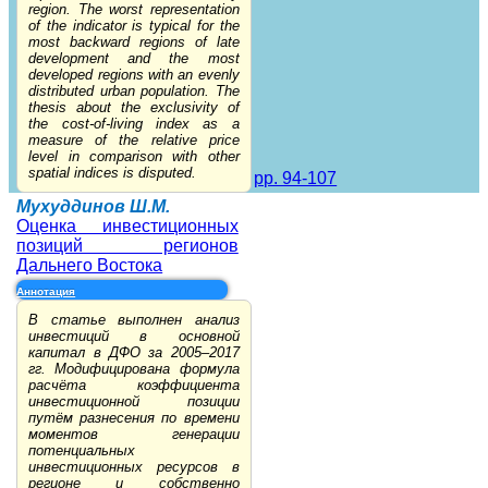
region. The worst representation
of the indicator is typical for the
most backward regions of late
development and the most
developed regions with an evenly
distributed urban population. The
thesis about the exclusivity of
the cost-of-living index as a
measure of the relative price
level in comparison with other
spatial indices is disputed.
pp. 94-107
Мухуддинов Ш.М.
Оценка инвестиционных
позиций регионов
Дальнего Востока
Аннотация
В статье выполнен анализ
инвестиций в основной
капитал в ДФО за 2005–2017
гг. Модифицирована формула
расчёта коэффициента
инвестиционной позиции
путём разнесения по времени
моментов генерации
потенциальных
инвестиционных ресурсов в
регионе и собственно