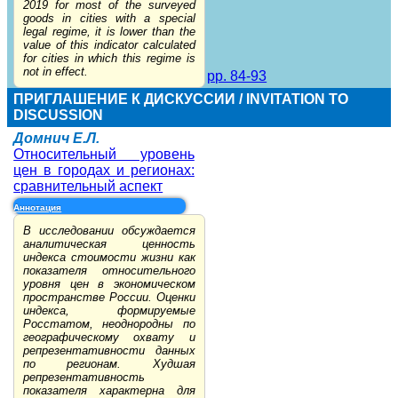
2019 for most of the surveyed
goods in cities with a special
legal regime, it is lower than the
value of this indicator calculated
for cities in which this regime is
not in effect.
pp. 84-93
ПРИГЛАШЕНИЕ К ДИСКУССИИ / INVITATION TO
DISCUSSION
Домнич Е.Л.
Относительный уровень
цен в городах и регионах:
сравнительный аспект
Аннотация
В исследовании обсуждается
аналитическая ценность
индекса стоимости жизни как
показателя относительного
уровня цен в экономическом
пространстве России. Оценки
индекса, формируемые
Росстатом, неоднородны по
географическому охвату и
репрезентативности данных
по регионам. Худшая
репрезентативность
показателя характерна для