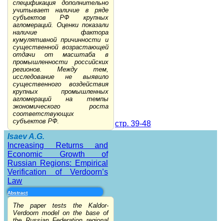
спецификация дополнительно
учитывает наличие в ряде
субъектов РФ крупных
агломераций. Оценки показали
наличие фактора
кумулятивной причинности и
существенной возрастающей
отдачи от масштаба в
промышленности российских
регионов. Между тем,
исследование не выявило
существенного воздействия
крупных промышленных
агломераций на темпы
экономического роста
соответствующих
субъектов РФ.
стр. 39-48
Isaev A.G.
Increasing Returns and
Economic Growth of
Russian Regions: Empirical
Verification of Verdoorn’s
Law
Abstract
The paper tests the Kaldor-
Verdoorn model on the base of
the Russian Federation regional