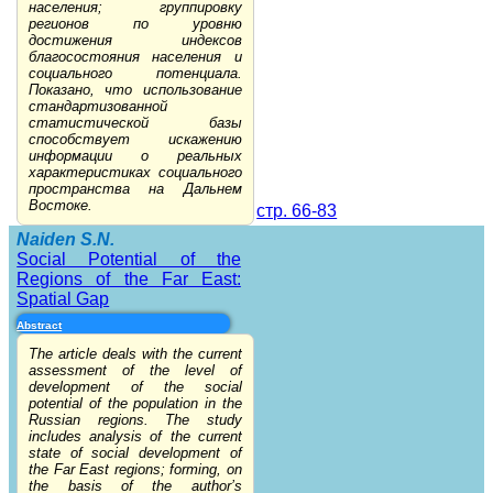
населения; группировку
регионов по уровню
достижения индексов
благосостояния населения и
социального потенциала.
Показано, что использование
стандартизованной
статистической базы
способствует искажению
информации о реальных
характеристиках социального
пространства на Дальнем
Востоке.
стр. 66-83
Naiden S.N.
Social Potential of the
Regions of the Far East:
Spatial Gap
Abstract
The article deals with the current
assessment of the level of
development of the social
potential of the population in the
Russian regions. The study
includes analysis of the current
state of social development of
the Far East regions; forming, on
the basis of the author’s