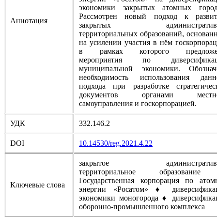
экономики закрытых атомных город
Рассмотрен новый подход к разви
Аннотация
закрытых административн
территориальных образований, основан
на усилении участия в нём госкорпорац
в рамках которого предлож
мероприятия по диверсифика
муниципальной экономики. Обознач
необходимость использования данн
подхода при разработке стратегичес
документов органами местн
самоуправления и госкорпорацией.
УДК
332.146.2
DOI
10.14530/reg.2021.4.22
закрытое административн
территориальное образовани
Государственная корпорация по атом
Ключевые слова
энергии «Росатом» ♦ диверсифика
экономики моногорода ♦ диверсифика
оборонно-промышленного комплекса