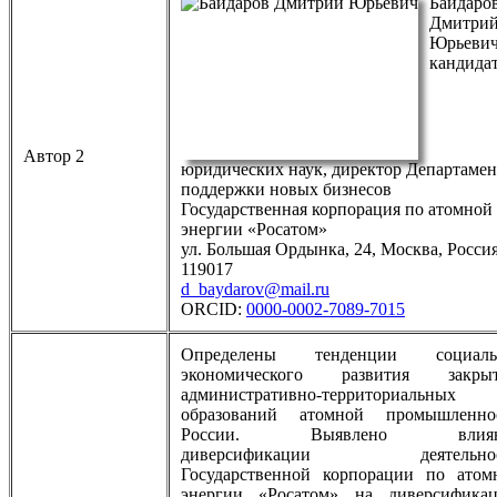
Байдаро
Дмитри
Юрьеви
кандида
Автор 2
юридических наук, директор Департамен
поддержки новых бизнесов
Государственная корпорация по атомной
энергии «Росатом»
ул. Большая Ордынка, 24, Москва, Россия
119017
d_baydarov@mail.ru
ORCID:
0000-0002-7089-7015
Определены тенденции социаль
экономического развития закры
административно-территориальных
образований атомной промышленно
России. Выявлено влиян
диверсификации деятельнос
Государственной корпорации по атом
энергии «Росатом» на диверсифика