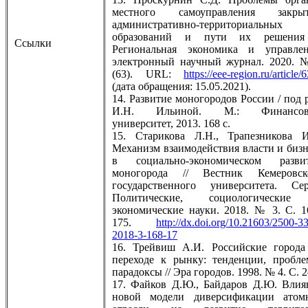
местного самоуправления закры
административно-территориальных
образований и пути их решения
Ссылки
Региональная экономика и управлен
электронный научный журнал. 2020. 
(63). URL:
https://eee-region.ru/article/
(дата обращения: 15.05.2021).
14. Развитие моногородов России / под 
И.Н. Ильиной. М.: Финансо
университет, 2013. 168 с.
15. Старикова Л.Н., Трапезникова И
Механизм взаимодействия власти и бизн
в социально-экономическом разви
моногорода // Вестник Кемеровск
государственного университета. Сер
Политические, социологически
экономические науки. 2018. № 3. С. 1
175.
http://dx.doi.org/10.21603/2500-3
2018-3-168-17
16. Трейвиш А.И. Российские города
переходе к рынку: тенденции, пробле
парадоксы // Эра городов. 1998. № 4. С. 2
17. Файков Д.Ю., Байдаров Д.Ю. Влия
новой модели диверсификации атом