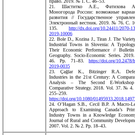
право. 2019. № 1. С. 46–53.
21. Шаститко А.Е., Фатихова А
Моногорода России: возможные вариа
развития // Государственное управлен
Электронный вестник. 2019. № 76. С. 1
135.
http://dx.doi.org/10.24411/2070-1
2019-10006
22. Bole D., Kozina J., Tiran J. The Variet
Industrial Towns in Slovenia: A Typolog
Their Economic Performance // Bulletin
Geography. Socio-Economic Series. 2019
46. Pp. 71–83.
https://doi.org/10.2478/
2019-0035
23. Çağlar K., Bitzinger R.А. Defe
Industries in the 21st Century: A Compara
Analysis – The Second E-Workshop
Comparative Strategy. 2018. Vol. 37. № 4.
255–259.
https://doi.org/10.1080/01495933.2018.149
24. O’Hagan S.B., Cecil B.P. A Macro-L
Approach to Examining Canada’s Prim
Industry Towns in a Knowledge Economy
Journal of Rural and Community Developm
2007. Vol. 2. № 2. Pp. 18–43.