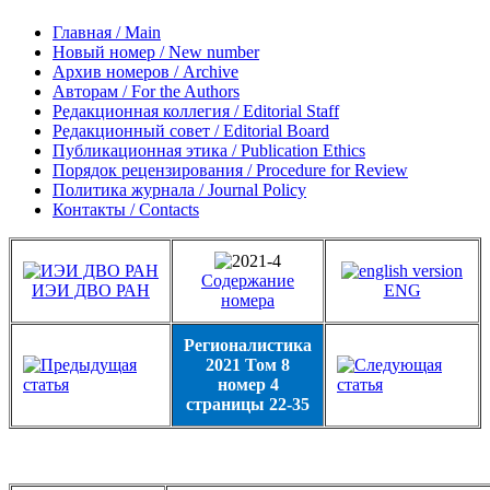
Главная / Main
Новый номер / New number
Архив номеров / Archive
Авторам / For the Authors
Редакционная коллегия / Editorial Staff
Редакционный совет / Editorial Board
Публикационная этика / Publication Ethics
Порядок рецензирования / Procedure for Review
Политика журнала / Journal Policy
Контакты / Contacts
Содержание
ИЭИ ДВО РАН
ENG
номера
Регионалистика
2021 Том 8
номер 4
страницы 22-35