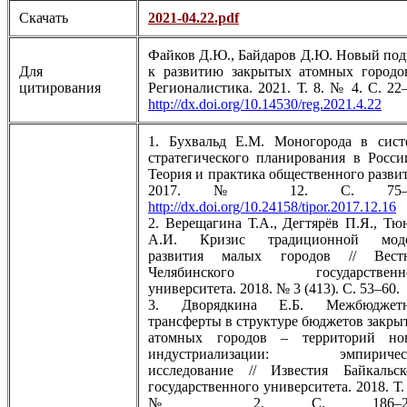
Скачать
2021-04.22.pdf
Файков Д.Ю., Байдаров Д.Ю. Новый под
Для
к развитию закрытых атомных городов
цитирования
Регионалистика. 2021. Т. 8. № 4. С. 22
http://dx.doi.org/10.14530/reg.2021.4.22
1. Бухвальд Е.М. Моногорода в сист
стратегического планирования в России
Теория и практика общественного развит
2017. № 12. С. 75–7
http://dx.doi.org/10.24158/tipor.2017.12.16
2. Верещагина Т.А., Дегтярёв П.Я., Тю
А.И. Кризис традиционной мод
развития малых городов // Вест
Челябинского государственн
университета. 2018. № 3 (413). С. 53–60.
3. Дворядкина Е.Б. Межбюджет
трансферты в структуре бюджетов закры
атомных городов – территорий но
индустриализации: эмпиричес
исследование // Известия Байкальск
государственного университета. 2018. Т.
№ 2. С. 186–20