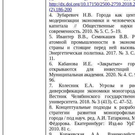
http://dx.doi.org/10.17150/2500-2759.2018.2
(2).186-200
4. Зубаревич Н.В. Города как цен
модернизации экономики и человеческ
капитала // Общественные наук
современность. 2010. № 5. С. 5–19.
5. Ивантер В.В., Семикашев В.В. Р
атомной промышленности в эконом
страны и стоящие перед ней вызовы
Энергетическая политика. 2017. № 3. С.
11.
6. Кабанова И.Е. «Закрытые» гор
открываются для инвестиций
Муниципальная академия. 2020. № 4. С. 
96.
7. Колесник Е.А. Угрозы и ри
диверсификации экономики моногорода
Вестник Челябинского государственн
университета. 2018. № 3 (413). С. 47–52.
8. Концептуальные подходы к разрабо
стратегии развития монопрофильн
города / под науч. ред. А.И. Татаркина, 
Фёдорова. Екатеринбург: Изд-во УрГ
2010. 81 с.
9. Коржевская А.А. Взаимодейст