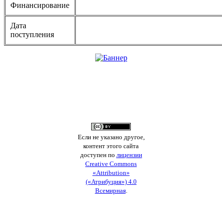
Финансирование
Дата
поступления
Если не указано другое,
контент этого сайта
доступен по
лицензии
Creative Commons
«Attribution»
(«Атрибуция») 4.0
Всемирная
.