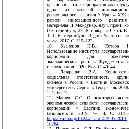
органов власти и корпоративных структу
одна из моделей инновационн
регионального развития // Урал – XXI в
регион инновационного развити
материалы II Междунар. науч.-практ. ко
(Екатеринбург, 29–30 ноября 2017 г.). В 
Т. 1. Екатеринбург: Изд-во Урал. гос. э
ун-та, 2017. С. 119–122.
10. Кузнецов Н.В., Котова Н
Использование института государствен
корпораций для обеспечен
экономического роста // Фундаменталь
исследования. 2020. № 8. С. 40–44.
11. Лазаренко В.А. Корпоратив
социальная ответственность крупн
бизнеса в России // Вестник Московск
университета. Серия 5: География. 2018
1. С. 66–72.
12. Маилян С.С. О некоторых аспек
экономической сущности государствен
корпораций // Вестник экономичес
безопасности. 2019. № 4. C. 314–3
http://dx.doi.org/10.24411/2414-3995-2019-
10264
13. Проскурнин С.Д. Проблемы орга