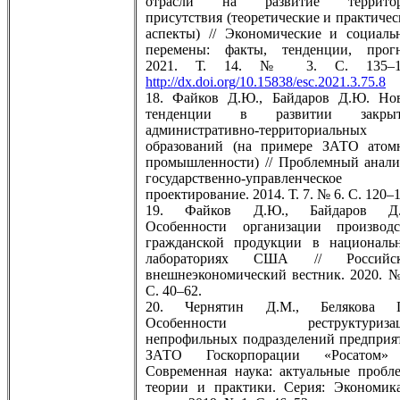
отрасли на развитие террито
присутствия (теоретические и практичес
аспекты) // Экономические и социаль
перемены: факты, тенденции, прогн
2021. Т. 14. № 3. С. 135–1
http://dx.doi.org/10.15838/esc.2021.3.75.8
18. Файков Д.Ю., Байдаров Д.Ю. Но
тенденции в развитии закры
административно-территориальных
образований (на примере ЗАТО атом
промышленности) // Проблемный анали
государственно-управленческое
проектирование. 2014. Т. 7. № 6. С. 120–
19. Файков Д.Ю., Байдаров Д
Особенности организации производс
гражданской продукции в националь
лабораториях США // Российс
внешнеэкономический вестник. 2020. №
С. 40–62.
20. Чернятин Д.М., Белякова Г
Особенности реструктуриза
непрофильных подразделений предприя
ЗАТО Госкорпорации «Росатом»
Современная наука: актуальные пробл
теории и практики. Серия: Экономик