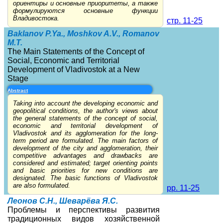
ориентиры и основные приоритеты, а также
формулируются основные функции
Владивостока.
стр. 11-25
Baklanov P.Ya., Moshkov A.V., Romanov
M.T.
The Main Statements of the Concept of
Social, Economic and Territorial
Development of Vladivostok at a New
Stage
Abstract
Taking into account the developing economic and
geopolitical conditions, the author's views about
the general statements of the concept of social,
economic and territorial development of
Vladivostok and its agglomeration for the long-
term period are formulated. The main factors of
development of the city and agglomeration, their
competitive advantages and drawbacks are
considered and estimated; target orienting points
and basic priorities for new conditions are
designated. The basic functions of Vladivostok
are also formulated.
pp. 11-25
Леонов С.Н., Шеварёва Я.С.
Проблемы и перспективы развития
традиционных видов хозяйственной