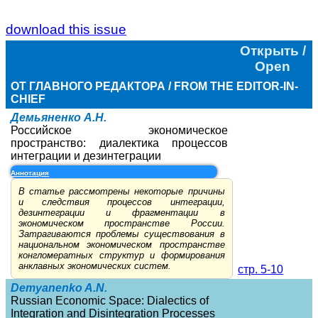
download this issue
Открыть /
Open
ОТ ГЛАВНОГО РЕДАКТОРА / FROM THE EDITOR-IN-
CHIEF
Демьяненко А.Н.
Российское экономическое
пространство: диалектика процессов
интеграции и дезинтеграции
Аннотация
В статье рассмотрены некоторые причины
и следствия процессов интеграции,
дезинтеграции и фрагментации в
экономическом пространстве России.
Затрагиваются проблемы существования в
национальном экономическом пространстве
конгломератных структур и формирования
анклавных экономических систем.
стр. 5-10
Demyanenko A.N.
Russian Economic Space: Dialectics of
Integration and Disintegration Processes