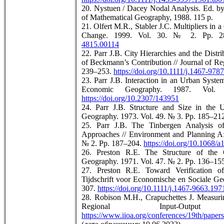
20. Nystuen / Dacey Nodal Analysis. Ed. by 
of Mathematical Geography, 1988. 115 p.
21. Olfert M.R., Stabler J.C. Multipliers in 
Change. 1999. Vol. 30. № 2. Pp. 
4815.00114
22. Parr J.B. City Hierarchies and the Distr
of Beckmann’s Contribution // Journal of Re
239–253.
https://doi.org/10.1111/j.1467-978
23. Parr J.B. Interaction in an Urban Syst
Economic Geography. 1987. Vo
https://doi.org/10.2307/143951
24. Parr J.B. Structure and Size in the
Geography. 1973. Vol. 49. № 3. Pp. 185–21
25. Parr J.B. The Tinbergen Analysis o
Approaches // Environment and Planning A
№ 2. Pp. 187–204.
https://doi.org/10.1068/
26. Preston R.E. The Structure of the 
Geography. 1971. Vol. 47. № 2. Pp. 136–15
27. Preston R.E. Toward Verification of
Tijdschrift voor Economische en Sociale Ge
307.
https://doi.org/10.1111/j.1467-9663.197
28. Robison M.H., Crapuchettes J. Measurin
Regional Input-Out
https://www.iioa.org/conferences/19th/paper