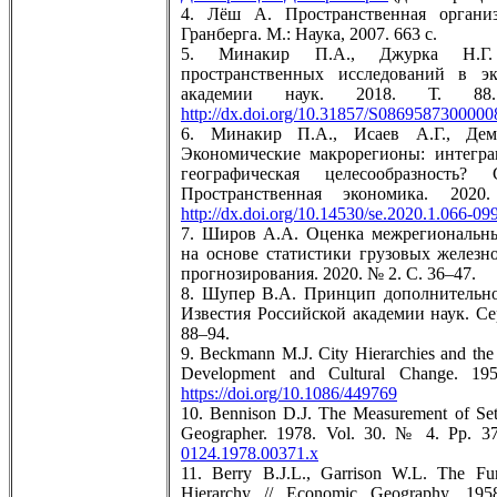
4. Лёш А. Пространственная организ
Гранберга. М.: Наука, 2007. 663 с.
5. Минакир П.А., Джурка Н.Г. 
пространственных исследований в эк
академии наук. 2018. Т.
http://dx.doi.org/10.31857/S0869587300000
6. Минакир П.А., Исаев А.Г., Дем
Экономические макрорегионы: интегр
географическая целесообразность
Пространственная экономика. 2
http://dx.doi.org/10.14530/se.2020.1.066-09
7. Широв А.А. Оценка межрегиональны
на основе статистики грузовых железн
прогнозирования. 2020. № 2. С. 36–47.
8. Шупер В.А. Принцип дополнительнос
Известия Российской академии наук. Се
88–94.
9. Beckmann M.J. City Hierarchies and the 
Development and Cultural Change. 1
https://doi.org/10.1086/449769
10. Bennison D.J. The Measurement of Settl
Geographer. 1978. Vol. 30. № 4. Pp. 
0124.1978.00371.x
11. Berry B.J.L., Garrison W.L. The Fun
Hierarchy // Economic Geography. 19