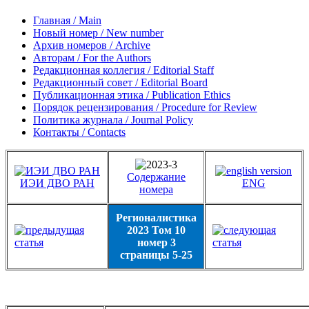
Главная / Main
Новый номер / New number
Архив номеров / Archive
Авторам / For the Authors
Редакционная коллегия / Editorial Staff
Редакционный совет / Editorial Board
Публикационная этика / Publication Ethics
Порядок рецензирования / Procedure for Review
Политика журнала / Journal Policy
Контакты / Contacts
Содержание
ИЭИ ДВО РАН
ENG
номера
Регионалистика
2023 Том 10
номер 3
страницы 5-25