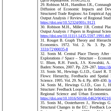
(дата обращения: 10.06.2023).
29. Robison M.H., Hamilton J.R., Connaught
Diffusion of Economic Impacts and Deve
Structured Trade Regions: An Empirical Appl
Output Analysis // Review of Regional Stud
https://doi.org/10.52324/001c.9121
30. Robison M.H., Miller J.R. Central Pla
Output Analysis // Papers in Regional Scie
https://doi.org/10.1111/j.1435-5597.1991.tb
31. Rouget B. Graph Theory and Hierarchi
Economics. 1972. Vol. 2. № 3. Pp. 
3331(72)90035-8
32. Sonis M. Central Place Theory After 
Explorations // Space – Structure – Econom
U. Blum, R.H. Funck, J.S. Kowalski, A. 
Baden: Nomos, 2007. Pp. 229–287.
https:/
33. Sonis M., Hewings G.J.D., Gazel R. Th
Flows: Hierarchy, Feedbacks and Spatial
Science. 1995. Vol. 29. № 4. Pp. 409–430.
h
34. Sonis M., Hewings G.J.D., Guo J., Hu
Structure: Feedback Loops in the Indonesian
Regional Science and Urban Economics.
https://doi.org/10.1016/S0166-0462(96)0216
35. Sonis M., Oosterhaven J., Hewings G.
Structural Changes in the EC: Feedback Lo