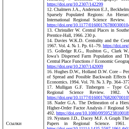
https://doi.org/10.2307/142299
12. Chalmers J.A., Anderson E.J., Beckhelm 
Sparsely Populated Regions: An Hierar
International Regional Science Revie
https://doi.org/10.1177/01600176780030010
13. Christaller W. Central Places in South
Prentice-Hall, 1966. 230 p.
14. Davies W.K.D. Centrality and the Centr
1967. Vol. 4. № 1. Pp. 61–79.
https://doi.o
15. Golledge R.G., Rushton G., Clark W.A
Iowa’s Dispersed Farm Population and The
Central Place Functions // Economic Geogra
https://doi.org/10.2307/142009
16. Hughes D.W., Holland D.W. Core – Pe
of Spread and Possible Backwash Effects
Economics. 1994. Vol. 70. № 3. Pp. 364–37
17. Mulligan G.F. Tinbergen – Type Cent
Regional Science Review. 1982
https://doi.org/10.1177/01600176820070010
18. Nader G.A. The Delineation of a Hie
Higher-Order Factor Analysis // Regional S
492.
https://doi.org/10.1080/095952381001
19. Nystuen J.D., Dacey M.F. A Graph Theor
Ссылки
Papers in Regional Science. 19
https://doi.org/10.1111/j.1435-5597.1961.tb