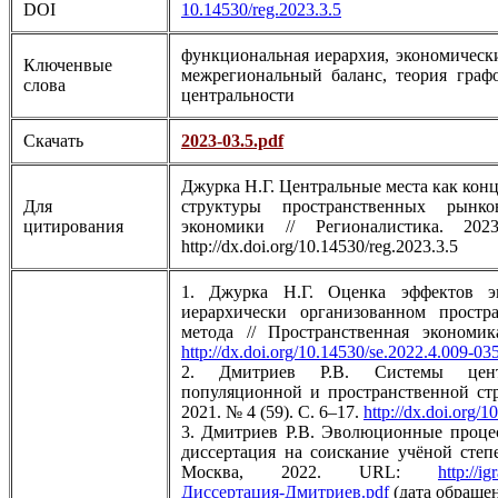
DOI
10.14530/reg.2023.3.5
функциональная иерархия, экономически
Ключенвые
межрегиональный баланс, теория графо
слова
центральности
Скачать
2023-03.5.pdf
Джурка Н.Г. Центральные места как кон
Для
структуры пространственных рынк
цитирования
экономики // Регионалистика. 
http://dx.doi.org/10.14530/reg.2023.3.5
1. Джурка Н.Г. Оценка эффектов э
иерархически организованном простра
метода // Пространственная экономи
http://dx.doi.org/10.14530/se.2022.4.009-03
2. Дмитриев Р.В. Системы цент
популяционной и пространственной стр
2021. № 4 (59). С. 6–17.
http://dx.doi.org/
3. Дмитриев Р.В. Эволюционные процес
диссертация на соискание учёной степ
Москва, 2022. URL:
http://ig
Диссертация-Дмитриев.pdf
(дата обращен