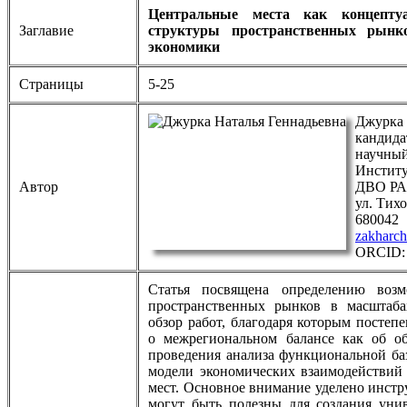
Центральные места как концептуа
Заглавие
структуры пространственных рынк
экономики
Страницы
5-25
Джурка 
кандида
научный
Институ
Автор
ДВО Р
ул. Тихо
680042
zakharc
ORCID
Статья посвящена определению возм
пространственных рынков в масштаба
обзор работ, благодаря которым постеп
о межрегиональном балансе как об об
проведения анализа функциональной ба
модели экономических взаимодействий
мест. Основное внимание уделено инстр
могут быть полезны для создания унив