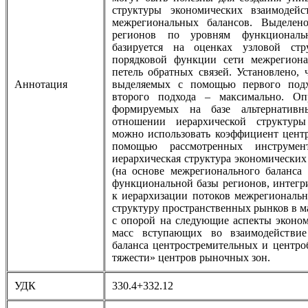
структуры экономических взаимодейс
межрегиональных балансов. Выделен
регионов по уровням функциональ
базируется на оценках узловой стр
порядковой функции сети межрегиона
петель обратных связей. Установлено, 
Аннотация
выделяемых с помощью первого под
второго подхода – максимально. Опр
формируемых на базе альтернатив
отношении иерархической структуры
можно использовать коэффициент централ
помощью рассмотренных инструмент
иерархическая структура экономически
(на основе межрегионального баланса з
функциональной базы регионов, интег
к иерархизации потоков межрегионально
структуру пространственных рынков в 
с опорой на следующие аспекты эконом
масс вступающих во взаимодействие
баланса центростремительных и центр
тяжести» центров рыночных зон.
УДК
330.4+332.12