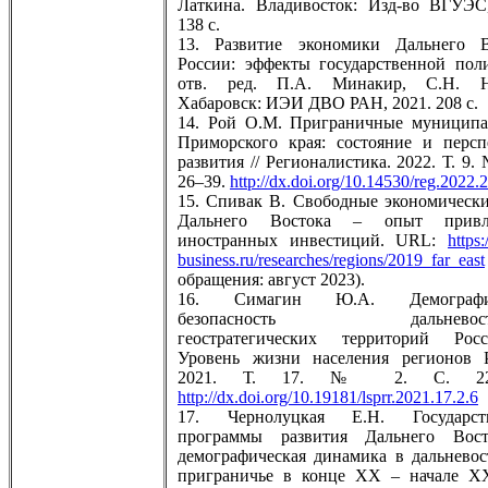
Латкина. Владивосток: Изд-во ВГУЭС
138 с.
13. Развитие экономики Дальнего В
России: эффекты государственной пол
отв. ред. П.А. Минакир, С.Н. Н
Хабаровск: ИЭИ ДВО РАН, 2021. 208 с.
14. Рой О.М. Приграничные муниципа
Приморского края: состояние и перс
развития // Регионалистика. 2022. Т. 9. 
26–39.
http://dx.doi.org/10.14530/reg.2022.
15. Спивак В. Свободные экономическ
Дальнего Востока – опыт привл
иностранных инвестиций. URL:
https:
business.ru/researches/regions/2019_far_east
обращения: август 2023).
16. Симагин Ю.А. Демографич
безопасность дальневост
геостратегических территорий Рос
Уровень жизни населения регионов Р
2021. Т. 17. № 2. С. 228
http://dx.doi.org/10.19181/lsprr.2021.17.2.6
17. Чернолуцкая Е.Н. Государст
программы развития Дальнего Вос
демографическая динамика в дальнево
приграничье в конце XX – начале XX