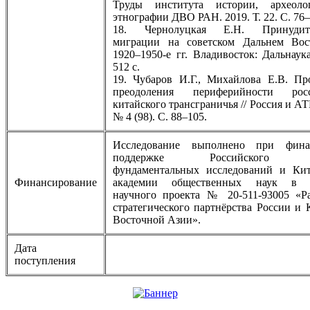
Труды института истории, археол
этнографии ДВО РАН. 2019. Т. 22. С. 76–
18. Чернолуцкая Е.Н. Принудит
миграции на советском Дальнем Вос
1920–1950-е гг. Владивосток: Дальнаука
512 с.
19. Чубаров И.Г., Михайлова Е.В. П
преодоления периферийности росс
китайского трансграничья // Россия и АТР
№ 4 (98). С. 88–105.
Исследование выполнено при фина
поддержке Российского ф
фундаментальных исследований и Кит
Финансирование
академии общественных наук в 
научного проекта № 20-511-93005 «Р
стратегического партнёрства России и 
Восточной Азии».
Дата
поступления