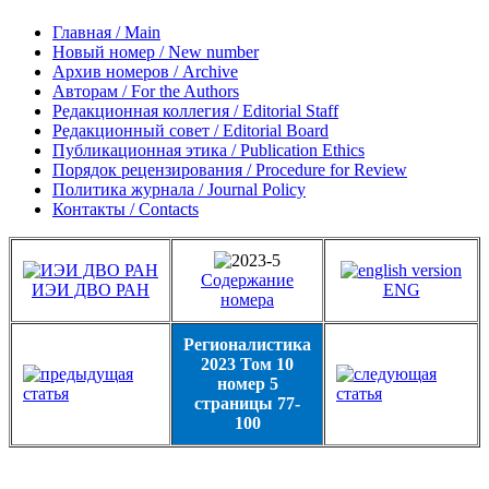
Главная / Main
Новый номер / New number
Архив номеров / Archive
Авторам / For the Authors
Редакционная коллегия / Editorial Staff
Редакционный совет / Editorial Board
Публикационная этика / Publication Ethics
Порядок рецензирования / Procedure for Review
Политика журнала / Journal Policy
Контакты / Contacts
Содержание
ИЭИ ДВО РАН
ENG
номера
Регионалистика
2023 Том 10
номер 5
страницы 77-
100