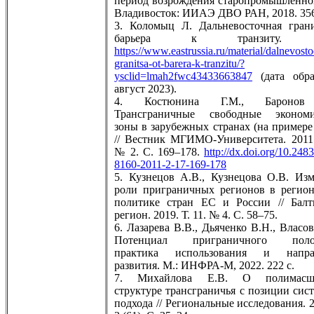
период возрождения старопромышленно
Владивосток: ИИАЭ ДВО РАН, 2018. 356
3. Коломыц Л. Дальневосточная гран
барьера к транзиту. 
https://www.eastrussia.ru/material/dalnevost
granitsa-ot-barera-k-tranzitu/?
ysclid=lmah2fwc43433663847
(дата обра
август 2023).
4. Костюнина Г.М., Баронов
Трансграничные свободные экономи
зоны в зарубежных странах (на примере
// Вестник МГИМО-Университета. 2011.
№ 2. С. 169–178.
http://dx.doi.org/10.248
8160-2011-2-17-169-178
5. Кузнецов А.В., Кузнецова О.В. Из
роли приграничных регионов в регио
политике стран ЕС и России // Балт
регион. 2019. Т. 11. № 4. С. 58–75.
6. Лазарева В.В., Дьяченко В.Н., Власо
Потенциал приграничного полож
практика использования и напра
развития. М.: ИНФРА-М, 2022. 222 с.
7. Михайлова Е.В. О полимасшт
структуре трансграничья с позиции сис
подхода // Региональные исследования. 