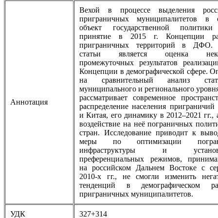
Вехой в процессе выделения росс
приграничных муниципалитетов в 
объект государственной политики
принятие в 2015 г. Концепции ра
приграничных территорий в ДФО.
статьи является оценка неко
промежуточных результатов реализац
Концепции в демографической сфере. О
на сравнительный анализ стати
муниципального и регионального уровня
рассматривает современное пространс
Аннотация
распределение населения приграничий
и Китая, его динамику в 2012–2021 гг., 
воздействие на неё пограничных полит
стран. Исследование приводит к выво
меры по оптимизации погран
инфраструктуры и установ
преференциальных режимов, принима
на российском Дальнем Востоке с се
2010-х гг., не смогли изменить нег
тенденций в демографическом ра
приграничных муниципалитетов.
УДК
327+314