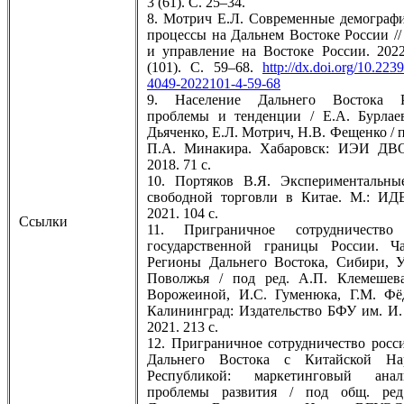
3 (61). С. 25–34.
8. Мотрич Е.Л. Современные демограф
процессы на Дальнем Востоке России //
и управление на Востоке России. 20
(101). С. 59–68.
http://dx.doi.org/10.223
4049-2022101-4-59-68
9. Население Дальнего Востока Р
проблемы и тенденции / Е.А. Бурлае
Дьяченко, Е.Л. Мотрич, Н.В. Фещенко / п
П.А. Минакира. Хабаровск: ИЭИ ДВ
2018. 71 с.
10. Портяков В.Я. Экспериментальны
свободной торговли в Китае. М.: ИД
2021. 104 с.
Ссылки
11. Приграничное сотрудничество
государственной границы России. Ча
Регионы Дальнего Востока, Сибири, 
Поволжья / под ред. А.П. Клемешева
Ворожеиной, И.С. Гуменюка, Г.М. Фё
Калининград: Издательство БФУ им. И.
2021. 213 с.
12. Приграничное сотрудничество росс
Дальнего Востока с Китайской На
Республикой: маркетинговый ан
проблемы развития / под общ. ред