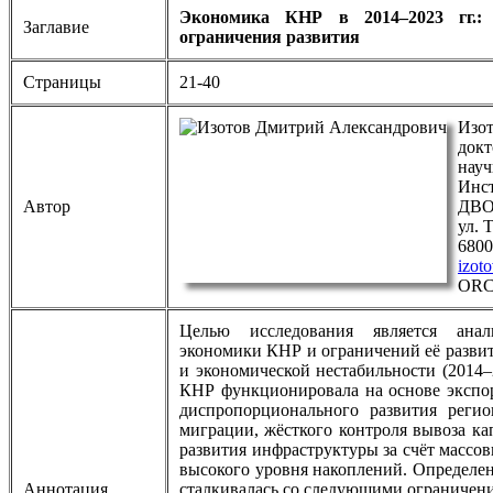
Экономика КНР в 2014–2023 гг.:
Заглавие
ограничения развития
Страницы
21-40
Изо
докт
науч
Инст
Автор
ДВО
ул. 
6800
izot
ORC
Целью исследования является анал
экономики КНР и ограничений её развит
и экономической нестабильности (2014–2
КНР функционировала на основе экспор
диспропорционального развития реги
миграции, жёсткого контроля вывоза ка
развития инфраструктуры за счёт массо
высокого уровня накоплений. Определен
Аннотация
сталкивалась со следующими ограничени