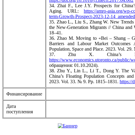
https://doi.org/10.1016/j.chieco.2017.04.002
34. Zhai F., Lee J.Y. Prospects for Chin
Aging. URL:
https://amro-asia.org/wp
term-Growth-Prospect-2023-12-14_amended
35. Zhao L., Liu S., Zhang W. New Trends in
the New-Generation Migrants // China and
18–41.
36. Zhao M. Moving to «Bei – Shang – Gu
Barriers and Labour Market Outcomes 
Population, Space and Place. 2023. Vol. 29.
37. Zhu X. China’s Produ
https://www.economics.utoronto.ca/public/w
обращения: 01.10.2024).
38. Zhu Y., Lin L., Li T., Dong Y. The Val
China’s Floating Population Concepts and
2023. Vol. 33. № 9. Pp. 1815–1831.
https:/
Финансирование
Дата
поступления