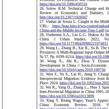
https://doi.org/10.1086/450516
26. Solow R.M. Technical Change and the
Review of Economics and Statistics.
http://doi.org/10.2307/1926047
27. Vinhas de Souza L. Caught in the Midd
URL:
https://leap.luiss.it/wp-content/up
China-and-the-Middle-Income-Trap-1.pdf
(д
28. Vortherms S.A., Liu G.G. Hukou As B
China // Urban Studies. 2022. 
https://doi.org/10.1177/00420980221074911
29. Wang L., Zhang B., Xie R., Su B. The 
Provinces: A Multi-Regional Input-Output M
№ 57. Pp. 6199–6214.
https://doi.org/10.1
30. Wang X., Shi R., Zhou Y. Dynami
Development in China // Socio-Economic 
https://doi.org/10.1016/j.seps.2019.100736
31. Wen F., Yu S., Liu H., Jiang Y. Chang
Interprovincial Migration: Evidence from 
Place. 2024.
https://doi.org/10.1002/psp.285
32. Wu R., Yang D., Zhang L., Huo J. Spat
Inter-Provincial Migration in China 1995–20
https://doi.org/10.3390/su10113899
33. Xing Y. Rising Wages, Yuan’s Appreci
China Economic Review. 2018.