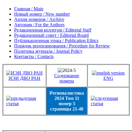
Главная / Main
Новый номер / New number
Архив номеров / Archive
Авторам / For the Authors
Редакционная коллегия / Editorial Staff
Редакционный совет / Editorial Board
Публикационная этика / Publication Ethics
Порядок рецензирования / Procedure for Review
Политика журнала / Journal Policy
Контакты / Contacts
Содержание
ИЭИ ДВО РАН
ENG
номера
Регионалистика
2024 Том 11
номер 5
страницы 21-40