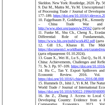
Skeldon. New York: Routledge, 2020. Pp. 5
9. Dai M., Maitra M., Yu M. Unexceptional
of Processing Trade // Journal of Develop
177–189.
https://doi.org/10.1016/j.jdeveco.
10. Fajgelbaum P., Goldberg P.K., Kennedy
– China Trade War and Gl
http://www.nber.org/papers/w29562
(дата об
11. Funke M., Shu Ch., Cheng X., Erasl
Differential: Role of Fundamenta
https://www.bis.org/publ/work492.pdf
(дата 
12. Gill I.S., Kharas H. The Mid
https://documents1.worldbank.org/curated
(дата обращения: 01.10.2024).
13. Guan X., Wei H., Lu S., Dai Q., Su H. A
China: Achievements, Challenges and Reflect
71. № 3. Pp. 97–109.
https://doi.org/10.1016
14. Hu C., Tan Y. Export Spillovers and
Economic Review. 2016. V
https://doi.org/10.1016/j.chieco.2016.08.008
15. Hummels D., Ishii J., Yi K.M. The Natur
World Trade // Journal of International E
https://doi.org/10.1016/S0022-1996(00)0009
16. Jin Z., Zhang J. Access to Local Ci
Developing Country: Evidence from a 
Comparative Economics. 2023.