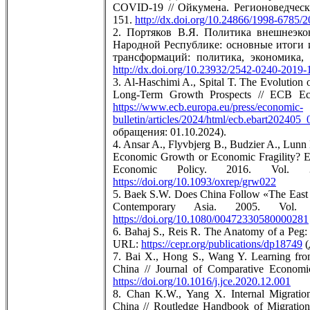
COVID-19 // Ойкумена. Регионоведческ
151.
http://dx.doi.org/10.24866/1998-6785/
2. Портяков В.Я. Политика внешнеэко
Народной Республике: основные итоги 
трансформаций: политика, экономика, 
http://dx.doi.org/10.23932/2542-0240-2019-
3. Al-Haschimi A., Spital T. The Evolution
Long-Term Growth Prospects // ECB Eco
https://www.ecb.europa.eu/press/economic-
bulletin/articles/2024/html/ecb.ebart20240
обращения: 01.10.2024).
4. Ansar A., Flyvbjerg B., Budzier A., Lunn
Economic Growth or Economic Fragility? E
Economic Policy. 2016. Vo
https://doi.org/10.1093/oxrep/grw022
5. Baek S.W. Does China Follow «The East 
Contemporary Asia. 2005. V
https://doi.org/10.1080/00472330580000281
6. Bahaj S., Reis R. The Anatomy of a Peg: 
URL:
https://cepr.org/publications/dp18749
(
7. Bai X., Hong S., Wang Y. Learning fro
China // Journal of Comparative Econom
https://doi.org/10.1016/j.jce.2020.12.001
8. Chan K.W., Yang X. Internal Migratio
China // Routledge Handbook of Migration