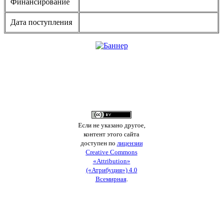
Финансирование
Дата поступления
Если не указано другое,
контент этого сайта
доступен по
лицензии
Creative Commons
«Attribution»
(«Атрибуция») 4.0
Всемирная
.