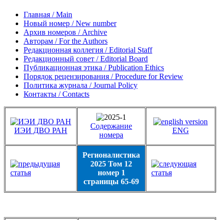
Главная / Main
Новый номер / New number
Архив номеров / Archive
Авторам / For the Authors
Редакционная коллегия / Editorial Staff
Редакционный совет / Editorial Board
Публикационная этика / Publication Ethics
Порядок рецензирования / Procedure for Review
Политика журнала / Journal Policy
Контакты / Contacts
Содержание
ИЭИ ДВО РАН
ENG
номера
Регионалистика
2025 Том 12
номер 1
страницы 65-69