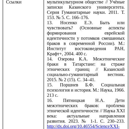
Ссылки
мультикультурном обществе // Учёные
записки Казанского университета.
Серия Гуманитарные науки. 2011. Т.
153. № 5. С. 166–176.
13. Носенко Е.Э. Быть или
чувствовать? (Основные аспекты
формирования еврейской
идентичности у потомков смешанных
браков в современной России). М.:
Институт востоковедения РАН,
Крафт+, 2004. 400 с.
14. Озерова К.А. Межэтнические
браки в Татарстане: на страже
этнических границ // Казанский
социально-гуманитарный вестник.
2015. № 2 (15). С. 34–41.
15. Поршнев Б.Ф. Социальная
психология и история. М.: Наука, 1966.
213 с.
16. Пятницкая Н.А. Дети
межэтнических браков: проблема
этнической идентичности // Наука XXI
века: актуальные направления
развития. 2023. № 1-1. С. 230–233.
http://dx.doi.org/10.46554/ScienceXXI-