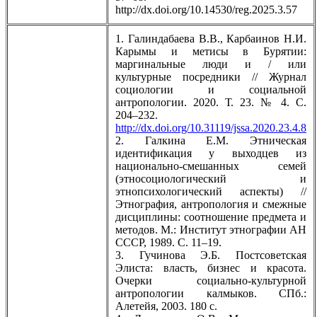
http://dx.doi.org/10.14530/reg.2025.3.57
1. Галиндабаева В.В., Карбаинов Н.И.
Карымы и метисы в Бурятии:
маргинальные люди и / или
культурные посредники // Журнал
социологии и социальной
антропологии. 2020. Т. 23. № 4. С.
204–232.
http://dx.doi.org/10.31119/jssa.2020.23.4.8
2. Галкина Е.М. Этническая
идентификация у выходцев из
национально-смешанных семей
(этносоциологический и
этнопсихологический аспекты) //
Этнография, антропология и смежные
дисциплины: соотношение предмета и
методов. М.: Институт этнографии АН
СССР, 1989. С. 11–19.
3. Гучинова Э.Б. Постсоветская
Элиста: власть, бизнес и красота.
Очерки социально-культурной
антропологии калмыков. СПб.:
Алетейя, 2003. 180 с.