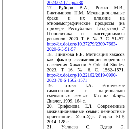
2023.02-1.1-pp.230
17. Рубцов В.А., Рожко М.В.,
Биктимиров Н.М. Межнациональные
браки и их влияние на
этнодемографические процессы (на
примере Республики Татарстан) //
Геополитика и экогеодинамика
регионов. 2020. Т. 6. № 3. С. 51–57.
http://dx.doi.org/10.37279/2309-7663-
2020-6-3-51-57
18. Тиникова Е.Е. Метисация хакасов
как фактор ассимиляции коренного
населения Хакасии // Oriental Studies.
2023. Т. 16. № 6. C. 1562–1571.
http://dx.doi.org/10.22162/2619-0990-
2023-70-6-1562-1571
19. Титова Т.А. Этническое
самосознание в национально
смешанных семьях. Казань: Форт-
Диалог, 1999. 164 с.
20. Трифонова Т.Л. Современные
межнациональные семьи: ценностные
ориентации. Улан-Удэ: Изд-во БГУ,
2014. 128 с.
21. Уалиева С., Эдгар Э.