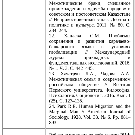
Межэтнические браки, смешанное
происхождение и «дружба народов» в
советском и постсоветском Казахстане
// Неприкосновенный запас. Дебаты о
политике и культуре. 2011. № 80. С.
234–244.
22. Хапаева С.М. Проблемы
сохранения и развития карачаево-
балкарского языка в условиях
глобализации // Международный
журнал прикладных и
фундаментальных исследований. 2016.
№ 1. Ч. 3. С. 442–445.
23. Хачатрян Л.А., Чадова А.А.
Межэтническая семья в современном
российском обществе // Вестник
Пермского университета. Философия.
Психология. Социология. 2016. Вып. 1
(25). С. 127–135.
24. Park R.E. Human Migration and the
Marginal Man // American Journal of
Sociology. 1928. Vol. 33. № 6. Pp. 881–
893.
Работа выполнена за счёт гранта РНФ