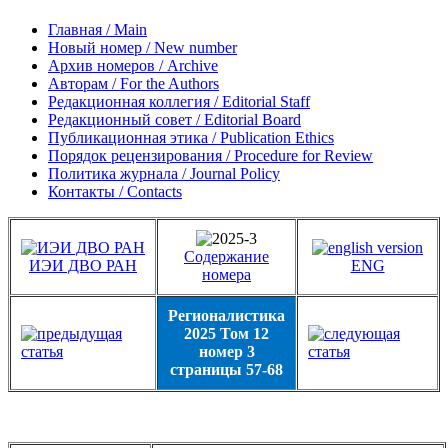
Главная / Main
Новый номер / New number
Архив номеров / Archive
Авторам / For the Authors
Редакционная коллегия / Editorial Staff
Редакционный совет / Editorial Board
Публикационная этика / Publication Ethics
Порядок рецензирования / Procedure for Review
Политика журнала / Journal Policy
Контакты / Contacts
Содержание
ИЭИ ДВО РАН
ENG
номера
Регионалистика
2025 Том 12
номер 3
страницы 57-68