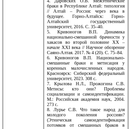
4. Даровских О.В. Межэтнические
браки в Республике Алтай: типология
// Алтай – Россия: через века в
будущее. Горно-Алтайск: Горно-
Алтайский государственный
университет, 2016. С. 35–40.
5. Кривоногов В.П. Динамика
национально-смешанной брачности у
хакасов во второй половине XX –
начале XXI века // Научное обозрение
Саяно-Алтая. 2017. № 4 (20). С. 75–84.
6. Кривоногов В.П. Национально-
смешанные браки и метисация у
коренных малочисленных народов.
Красноярск: Сибирский федеральный
университет, 2023. 308 с.
7. Крылова Н.Л., Прожогина С.В.
Метисы: кто они? Проблемы
социализации и самоидентификации.
М.: Российская академия наук, 2004.
273 с.
8. Лурье С.В. Что такое народ для
молодого поколения россиян?
(Этническая самоидентификация
потомков от смешанных браков в