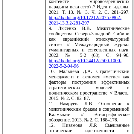
контексте мировоззренческих
парадигм века сего) // Идеи и идеалы.
2021. Т. 13. № 3. Ч. 2. С. 281–297.
http://dx.doi.org/10.17212/2075-0862-
2021-13.3.2-281-297
9. Лысенко В.В. Межэтнические
сообщества Северо-Западной Сибири
как евразийский этнокультурный
синтез // Международный журнал
гуманитарных и естественных наук.
2022. № 5-2 (68). С. 94–96.
http://dx.doi.org/10.24412/2500-1000-
2022-5-2-94-96
10. Мальцева Д.А. Стратегический
менеджмент и феномен «метис» как
факторы построения эффективных
стратегических моделей в
политическом пространстве // Власть.
2015. № 2. С. 82–87.
11. Намруева Л.В. Отношение к
межэтническим бракам в современной
Калмыкии // Этнографическое
обозрение. 2013. № 2. С. 168–176.
12. Низамова Л.Р. Смешанные
этнические идентичности в