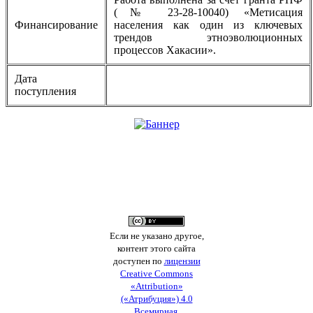
(№ 23-28-10040) «Метисация
Финансирование
населения как один из ключевых
трендов этноэволюционных
процессов Хакасии».
Дата
поступления
Если не указано другое,
контент этого сайта
доступен по
лицензии
Creative Commons
«Attribution»
(«Атрибуция») 4.0
Всемирная
.