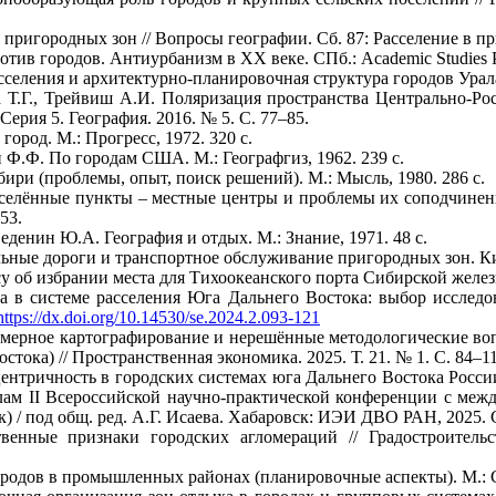
 пригородных зон // Вопросы географии. Сб. 87: Расселение в пр
тив городов. Антиурбанизм в XX веке. СПб.: Academic Studies Pr
сселения и архитектурно-планировочная структура городов Урала.
а Т.Г., Трейвиш А.И. Поляризация пространства Центрально-Ро
ерия 5. География. 2016. № 5. С. 77–85.
ород. М.: Прогресс, 1972. 320 с.
 Ф.Ф. По городам США. М.: Географгиз, 1962. 239 с.
бири (проблемы, опыт, поиск решений). М.: Мысль, 1980. 286 с.
елённые пункты – местные центры и проблемы их соподчинения
53.
еденин Ю.А. География и отдых. М.: Знание, 1971. 48 с.
ные дороги и транспортное обслуживание пригородных зон. Киев
у об избрании места для Тихоокеанского порта Сибирской желез
а в системе расселения Юга Дальнего Востока: выбор исследов
https://dx.doi.org/10.14530/se.2024.2.093-121
мерное картографирование и нерешённые методологические во
тока) // Пространственная экономика. 2025. Т. 21. № 1. С. 84–1
ентричность в городских системах юга Дальнего Востока России
лам II Всероссийской научно-практической конференции с ме
вск) / под общ. ред. А.Г. Исаева. Хабаровск: ИЭИ ДВО РАН, 2025. 
енные признаки городских агломераций // Градостроительс
.
родов в промышленных районах (планировочные аспекты). М.: Ст