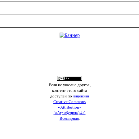
Если не указано другое,
контент этого сайта
доступен по
лицензии
Creative Commons
«Attribution»
(«Атрибуция») 4.0
Всемирная
.