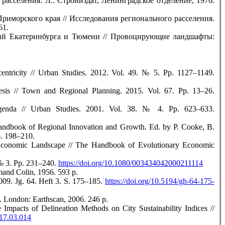
асселения. Л.: Стройиздат, Ленинградское отделение, 1976.
риморского края // Исследования регионального расселения.
61.
ций Екатеринбурга и Тюмени // Провоцирующие ландшафты:
entricity // Urban Studies. 2012. Vol. 49. № 5. Pp. 1127–1149.
esis // Town and Regional Planning. 2015. Vol. 67. Pp. 13–26.
genda // Urban Studies. 2001. Vol. 38. № 4. Pp. 623–633.
andbook of Regional Innovation and Growth. Ed. by P. Cooke, B.
p. 198–210.
e Economic Landscape // The Handbook of Evolutionary Economic
 № 3. Pp. 231–240.
https://doi.org/10.1080/003434042000211114
mand Colin, 1956. 593 p.
009. Jg. 64. Heft 3. S. 175–185.
https://doi.org/10.5194/gh-64-175-
. London: Earthscan, 2006. 246 p.
Impacts of Delineation Methods on City Sustainability Indices //
017.03.014