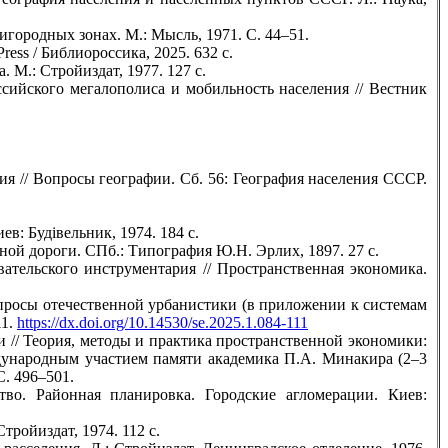
игородных зонах. М.: Мысль, 1971. С. 44–51.
ess / Библиороссика, 2025. 632 с.
 М.: Стройиздат, 1977. 127 с.
ссийского мегалополиса и мобильность населения // Вестник
 // Вопросы географии. Сб. 56: География населения СССР.
: Будiвельник, 1974. 184 с.
ной дороги. СПб.: Типография Ю.Н. Эрлих, 1897. 27 c.
ательского инструментария // Пространственная экономика.
просы отечественной урбанистики (в приложении к системам
11.
https://dx.doi.org/10.14530/se.2025.1.084-111
 // Теория, методы и практика пространственной экономики:
ждународным участием памяти академика П.А. Минакира (2–3
С. 496–501.
тво. Районная планировка. Городские агломерации. Киев:
ройиздат, 1974. 112 с.