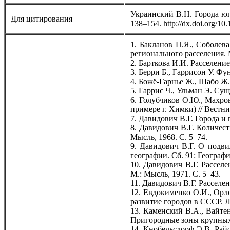
Украинский В.Н. Города юга
Для цитирования
138–154. http://dx.doi.org/10
1. Бакланов П.Я., Соболев
регионального расселения.
2. Барткова И.И. Расселени
3. Берри Б., Гаррисон У. Ф
4. Божё-Гарнье Ж., Шабо Ж.
5. Гаррис Ч., Ульман Э. Сущ
6. Голубчиков О.Ю., Махро
примере г. Химки) // Вестни
7. Давидович В.Г. Города и 
8. Давидович В.Г. Количест
Мысль, 1968. С. 5–74.
9. Давидович В.Г. О подви
географии. Сб. 91: Географ
10. Давидович В.Г. Рассел
М.: Мысль, 1971. С. 5–43.
11. Давидович В.Г. Расселе
12. Евдокименко О.И., Орл
развитие городов в СССР. Л.
13. Каменский В.А., Вайте
Пригородные зоны крупных г
14. Кнобельсдорф Э.В. Рай