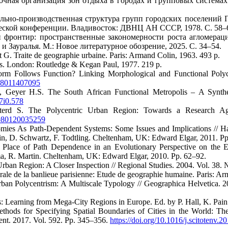
чная организация зон отдыха в городах и групповых системах р
льно-производственная структура групп городских поселений П
ской конференции. Владивосток: ДВНЦ АН СССР, 1978. С. 58–
й фронтир: пространственные закономерности роста агломера
и Зауралья. М.: Новое литературное обозрение, 2025. С. 34–54.
 G. Traite de geographie urbaine. Paris: Armand Colin, 1963. 493 p.
ties. London: Routledge & Kegan Paul, 1977. 219 p.
orm Follows Function? Linking Morphological and Functional Polyc
098011407095
., Geyer H.S. The South African Functional Metropolis – A Synth
67i0.578
terd S. The Polycentric Urban Region: Towards a Research A
0980120035259
mies As Path-Dependent Systems: Some Issues and Implications // H
n, D. Schwartz, F. Todtling. Cheltenham, UK: Edward Elgar, 2011. P
e Place of Path Dependence in an Evolutionary Perspective on th
, R. Martin. Cheltenham, UK: Edward Elgar, 2010. Pp. 62–92.
 Urban Region: A Closer Inspection // Regional Studies. 2004. Vol. 38.
rale de la banlieue parisienne: Etude de geographie humaine. Paris: Ar
ban Polycentrism: A Multiscale Typology // Geographica Helvetica. 2
s: Learning from Mega-City Regions in Europe. Ed. by P. Hall, K. Pain
hods for Specifying Spatial Boundaries of Cities in the World: The 
ent. 2017. Vol. 592. Pp. 345–356.
https://doi.org/10.1016/j.scitotenv.2