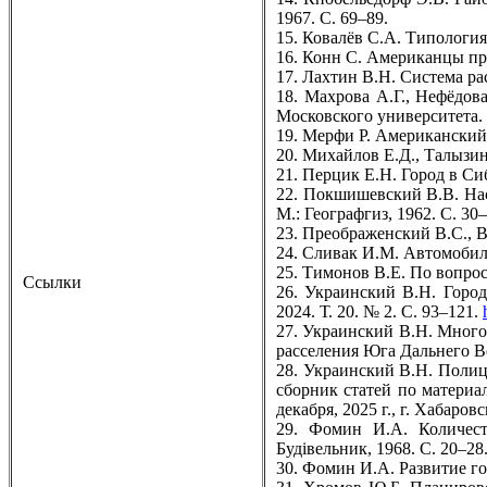
1967. С. 69–89.
15. Ковалёв С.А. Типология
16. Конн С. Американцы про
17. Лахтин В.Н. Система ра
18. Махрова А.Г., Нефёдов
Московского университета. С
19. Мерфи Р. Американский г
20. Михайлов Е.Д., Талызин
21. Перцик Е.Н. Город в Си
22. Покшишевский В.В. Нас
М.: Географгиз, 1962. С. 30–
23. Преображенский В.С., В
24. Сливак И.М. Автомобиль
25. Тимонов В.Е. По вопрос
Ссылки
26. Украинский В.Н. Город
2024. Т. 20. № 2. С. 93–121.
27. Украинский В.Н. Много
расселения Юга Дальнего Вос
28. Украинский В.Н. Полиц
сборник статей по материа
декабря, 2025 г., г. Хабаро
29. Фомин И.А. Количеств
Будiвельник, 1968. С. 20–28
30. Фомин И.А. Развитие го