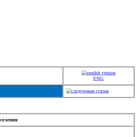
ENG
сселения