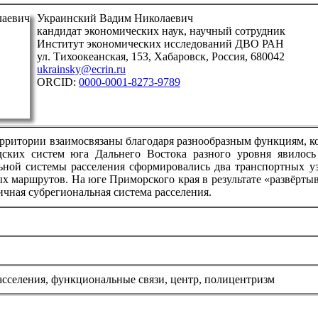
Украинский Вадим Николаевич
кандидат экономических наук, научный сотрудник
Институт экономических исследований ДВО РАН
ул. Тихоокеанская, 153, Хабаровск, Россия, 680042
ukrainsky@ecrin.ru
ORCID:
0000-0001-8273-9789
рритории взаимосвязаны благодаря разнообразным функциям, к
дских систем юга Дальнего Востока разного уровня явилось
ьной системы расселения сформировались два транспортных узл
ых маршрутов. На юге Приморского края в результате «развёрт
чная субрегиональная система расселения.
асселения, функциональные связи, центр, полицентризм