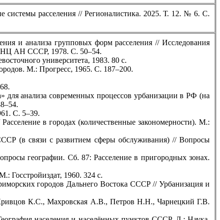
системы расселения // Регионалистика. 2025. Т. 12. № 6. С.
ения и анализа групповых форм расселения // Исследования
ВНЦ АН СССР, 1978. С. 50–54.
восточного университета, 1983. 80 с.
родов. М.: Прогресс, 1965. С. 187–200.
68.
» для анализа современных процессов урбанизации в РФ (на
48–54.
61. С. 5–39.
 Расселение в городах (количественные закономерности). М.:
СССР (в связи с развитием сферы обслуживания) // Вопросы
Вопросы географии. Сб. 87: Расселение в пригородных зонах.
: Госстройиздат, 1960. 324 с.
риморских городов Дальнего Востока СССР // Урбанизация и
ривцов К.С., Махровская А.В., Петров Н.Н., Чарнецкий Г.В.
География населения и населённых пунктов СССР. Л.: Наука,