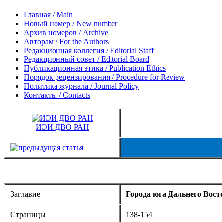
Главная / Main
Новый номер / New number
Архив номеров / Archive
Авторам / For the Authors
Редакционная коллегия / Editorial Staff
Редакционный совет / Editorial Board
Публикационная этика / Publication Ethics
Порядок рецензирования / Procedure for Review
Политика журнала / Journal Policy
Контакты / Contacts
ИЭИ ДВО РАН
Заглавие
Города юга Дальнего Вост
Страницы
138-154