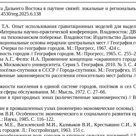
 Дальнего Востока в паутине связей: локальные и региональные 
.14530/reg.2025.6.138
а Т.А. Опыт использования гравитационных моделей для выдел
 Материалы научно-практической конференции. Владивосток: Д
е на тихоокеанском побережье. Владивосток: Издательство Дальне
ункциональные основы иерархии центральных мест // География го
 Очерки по географии городов. М.: Прогресс, 1967. 424 с.
ность городов // География городов. М.: Прогресс, 1965. С. 255–2
ва А.Г., Фелпс Н.А. Применение концепции «окраинного города
к Московского университета. Серия 5. География. 2010. № 3. С. 
посёлки-спутники в СССР // Города-спутники. М.: Географгиз, 19
венные закономерности расселения относительно мест работы //
жности населения в единой системе городов, посёлков и сел 
ия сферы обслуживания. М.: Мысль, 1972. С. 27–66.
ение в пригородных зонах (количественные закономерности) // 
ние в промышленных узлах (инженерно-экономические основы). М.
ов В.И. Особенности экономического и социального развития п
: Наука, 1985. С. 116–122.
нс М.Е., Василевский М.И., Калмыков В.И., Крестьяшин С.И., К
ородов. Л.: Госстройиздат, 1963. 151 с.
онообразующая роль городов и крупных сельских поселений // 