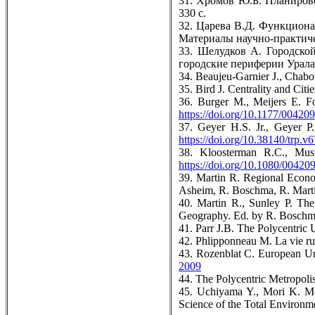
31. Хромов Ю.Б. Планирово
330 с.
32. Царева В.Д. Функциона
Материалы научно-практиче
33. Шелудков А. Городско
городские периферии Урала 
34. Beaujeu-Garnier J., Chabot
35. Bird J. Centrality and Ci
36. Burger M., Meijers E. F
https://doi.org/10.1177/0042
37. Geyer H.S. Jr., Geyer P
https://doi.org/10.38140/trp.v
38. Kloosterman R.C., Mus
https://doi.org/10.1080/0042
39. Martin R. Regional Econo
Asheim, R. Boschma, R. Marti
40. Martin R., Sunley P. Th
Geography. Ed. by R. Boschma
41. Parr J.B. The Polycentric
42. Phlipponneau M. La vie ru
43. Rozenblat C. European Ur
2009
44. The Polycentric Metropoli
45. Uchiyama Y., Mori K. Met
Science of the Total Environm