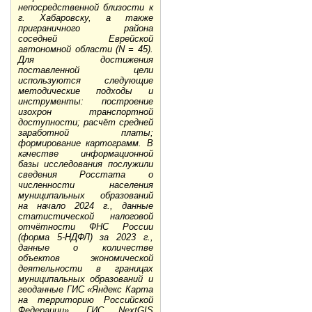
непосредственной близости к
г. Хабаровску, а также
приграничного района
соседней Еврейской
автономной области (N = 45).
Для достижения
поставленной цели
используются следующие
методические подходы и
инструменты: построение
изохрон транспортной
доступности; расчёт средней
заработной платы;
формирование картограмм. В
качестве информационной
базы исследования послужили
сведения Росстата о
численности населения
муниципальных образований
на начало 2024 г., данные
статистической налоговой
отчётности ФНС России
(форма 5-НДФЛ) за 2023 г.,
данные о количестве
объектов экономической
деятельности в границах
муниципальных образований и
геоданные ГИС «Яндекс Карта
на территорию Российской
Федерации», ГИС NextGIS