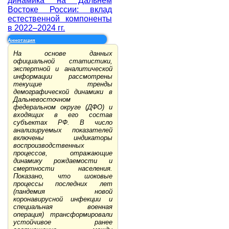
динамика на Дальнем
Востоке России: вклад
естественной компоненты
в 2022–2024 гг.
Аннотация
На основе данных
официальной статистики,
экспертной и аналитической
информации рассмотрены
текущие тренды
демографической динамики в
Дальневосточном
федеральном округе (ДФО) и
входящих в его состав
субъектах РФ. В число
анализируемых показателей
включены индикаторы
воспроизводственных
процессов, отражающие
динамику рождаемости и
смертности населения.
Показано, что шоковые
процессы последних лет
(пандемия новой
коронавирусной инфекции и
специальная военная
операция) трансформировали
устойчивое ранее