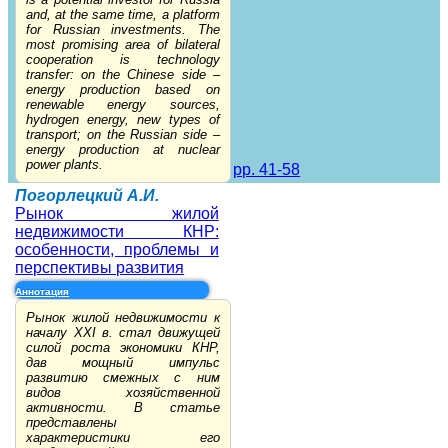
and, at the same time, a platform
for Russian investments. The
most promising area of bilateral
cooperation is technology
transfer: on the Chinese side –
energy production based on
renewable energy sources,
hydrogen energy, new types of
transport; on the Russian side –
energy production at nuclear
power plants.
pp. 41-58
Погорлецкий А.И.
Рынок жилой
недвижимости КНР:
особенности, проблемы и
перспективы развития
Аннотация
Рынок жилой недвижимости к
началу XXI в. стал движущей
силой роста экономики КНР,
дав мощный импульс
развитию смежных с ним
видов хозяйственной
активности. В статье
представлены
характеристики его