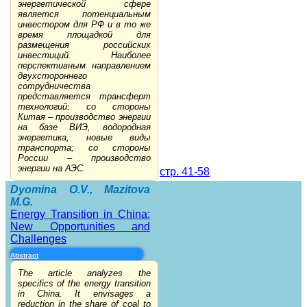
энергетической сфере
является потенциальным
инвестором для РФ и в то же
время площадкой для
размещения российских
инвестиций. Наиболее
перспективным направлением
двухстороннего
сотрудничества
представляется трансферт
технологий: со стороны
Китая – производство энергии
на базе ВИЭ, водородная
энергетика, новые виды
транспорта; со стороны
России – производство
энергии на АЭС.
стр. 41-58
Dyomina O.V., Mazitova
M.G.
Energy Transition in China:
New Opportunities and
Challenges
Abstract
The article analyzes the
specifics of the energy transition
in China. It envisages a
reduction in the share of coal to