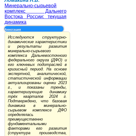
Ломакина Н.В.
Минерально-сырьевой
комплекс Дальнего
Востока России: текущая
динамика
Аннотация
Исследуются структурно-
динамические характеристики
и результаты развития
минерально-сырьевого
комплекса Дальневосточного
федерального округа (ДФО) и
его ключевых подотраслей в
кризисный период. На основе
экспертной, аналитической,
статистической информации
актуализированы оценки 2023
г., и показаны тренды,
характеризующие динамику
трёх кварталов 2024 г.
Подтверждено, что базовая
динамика в минерально-
сырьевом комплексе ДФО
определялась
преимущественно
фундаментальными
факторами его развития
(структура производства,