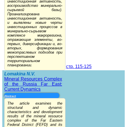
инвестиционная активность,
воспроизводство минерально-
сырьевой базы).
Проанализирована
инвестиционная активность,
и выявлены новые черты
инвестиционных процессов в
минерально-сырьевом
комплексе макрорегиона,
отражающие элементы, во-
первых, диверсификации и, во-
вторых, формирования
межотраслевых подходов при
перспективном
территориальном
планировании.
стр. 115-125
Lomakina N.V.
Mineral Resources Complex
of the Russia Far East:
Current Dynamics
Abstract
The article examines the
structural and dynamic
characteristics and development
results of the mineral resource
complex of the Far Eastern
Federal District (FEFD) and its