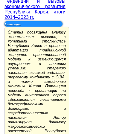
Тенденции и вызовы
экономического развития
Республики Корея: итоги
2014–2023 гг.
Аннотация
Статья посвящена анализу
экономических вызовов, с
которыми столкнулась
Республика Корея в процессе
адаптации традиционной
экспортно ориентированной
модели к изменяющимся
внутренним и внешним
условиям: старению
населения, высокой инфляции,
торговому конфликту с США,
а также замедлению
экономики Китая. Потенциал
перехода к ориентации на
модель внутреннего спроса
сдерживается негативными
демографическими
факторами и
закредитованностью
населения. Автор
анализирует динамику
макроэкономических
показателей Республики