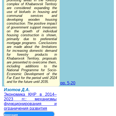
promising areas in the forestry
complex of Khabarovsk Territory
are considered: expanding the
use of biofuels in housing and
communal services and
developing wooden housing
construction. The positive impact
of government support measures
on the growth of individual
housing construction is shown,
primarily due to preferential
mortgage programs. Conclusions
are made about the limitations
for increasing domestic demand
for forestry products in
Khabarovsk Territory, proposals
are presented to overcome them,
including additions to the
National Programme for Socio-
Economic Development of the
Far East for the period until 2024
and for the future until 2035.
pp. 5-20
Изотов Д.А.
Экономика КНР в 2014–
2023 гг.: механизмы
функционирования и
ограничения развития
Аннотация