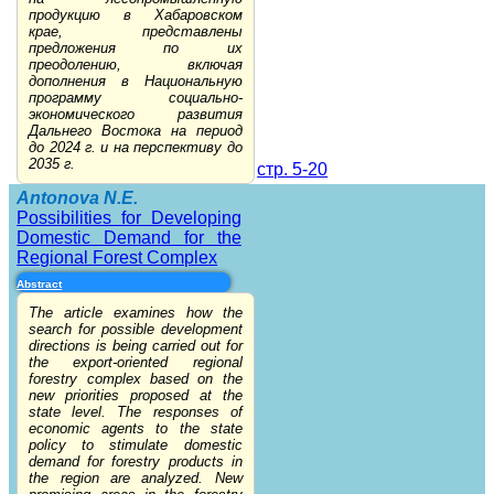
продукцию в Хабаровском
крае, представлены
предложения по их
преодолению, включая
дополнения в Национальную
программу социально-
экономического развития
Дальнего Востока на период
до 2024 г. и на перспективу до
2035 г.
стр. 5-20
Antonova N.E.
Possibilities for Developing
Domestic Demand for the
Regional Forest Complex
Abstract
The article examines how the
search for possible development
directions is being carried out for
the export-oriented regional
forestry complex based on the
new priorities proposed at the
state level. The responses of
economic agents to the state
policy to stimulate domestic
demand for forestry products in
the region are analyzed. New