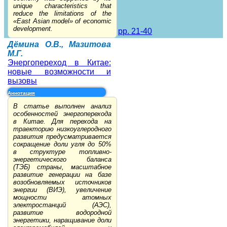
unique characteristics that
reduce the limitations of the
«East Asian model» of economic
development.
pp. 21-40
Дёмина О.В., Мазитова
М.Г.
Энергопереход в Китае:
новые возможности и
вызовы
Аннотация
В статье выполнен анализ
особенностей энергоперехода
в Китае. Для перехода на
траекторию низкоуглеродного
развития предусматривается
сокращение доли угля до 50%
в структуре топливно-
энергетического баланса
(ТЭБ) страны, масштабное
развитие генерации на базе
возобновляемых источников
энергии (ВИЭ), увеличение
мощности атомных
электростанций (АЭС),
развитие водородной
энергетики, наращивание доли