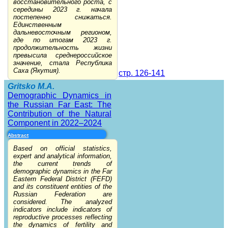
восстановительного роста, с
середины 2023 г. начала
постепенно снижаться.
Единственным
дальневосточным регионом,
где по итогам 2023 г.
продолжительность жизни
превысила среднероссийское
значение, стала Республика
Саха (Якутия).
стр. 126-141
Gritsko M.A.
Demographic Dynamics in
the Russian Far East: The
Contribution of the Natural
Component in 2022–2024
Abstract
Based on official statistics,
expert and analytical information,
the current trends of
demographic dynamics in the Far
Eastern Federal District (FEFD)
and its constituent entities of the
Russian Federation are
considered. The analyzed
indicators include indicators of
reproductive processes reflecting
the dynamics of fertility and