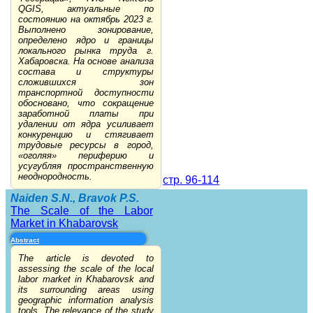
QGIS, актуальные по
состоянию на октябрь 2023 г.
Выполнено зонирование,
определено ядро и границы
локального рынка труда г.
Хабаровска. На основе анализа
состава и структуры
сложившихся зон
транспортной доступности
обосновано, что сокращение
заработной платы при
удалении от ядра усиливает
конкуренцию и стягивает
трудовые ресурсы в город,
«оголяя» периферию и
усугубляя пространственную
неоднородность.
стр. 96-114
Naiden S.N., Bravok P.S.
The Scale of the Labor
Market in Khabarovsk
Abstract
The article is devoted to
assessing the scale of the local
labor market in Khabarovsk and
its surrounding areas using
geographic information analysis
tools. The relevance of the study