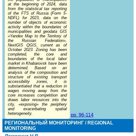
at the beginning of 2024, data
from the statistical tax reporting
of the FTS of Russia (Form 5-
NDFL) for 2023, data on the
number of objects of economic
activity within the boundaries of
municipalities and geodata GIS
«Yandex Map to the Territory of
the Russian Federation»,
NextGIS QGIS, current as of
October 2023. Zoning has been
completed, the core and
boundaries of the local labor
market in Khabarovsk have been
determined. Based on an
analysis of the composition and
structure of existing transport
accessibility zones, it is
substantiated that a reduction in
wages moving away from the
core increases competition and
draws labor resources into the
city, «exposing» the periphery
and exacerbating spatial
heterogeneity.
pp. 96-114
РЕГИОНАЛЬНЫЙ МОНИТОРИНГ / REGIONAL
MONITORING