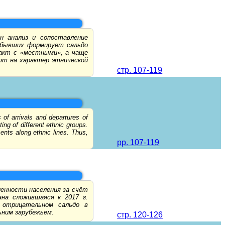
н анализ и сопоставление
ибывших формирует сальдо
такт с «местными», а чаще
ют на характер этнической
стр. 107-119
of arrivals and departures of
ing of different ethnic groups.
ents along ethnic lines. Thus,
pp. 107-119
енности населения за счёт
на сложившаяся к 2017 г.
 отрицательном сальдо в
ьним зарубежьем.
стр. 120-126