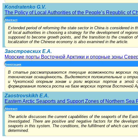
Kondratenko G.V.
The Policy of Local Authorities of the People’s Republic of 
Abstract
Extended period of reforming the state sector in China is considered in t
of local authorities in choosing a strategy for the development of region
supposed to become growth points, and the transition to the creation 
localization of the Chinese economy is also examined in the article.
Заостровских Е.А.
Морские порты Восточной Арктики и опорные зоны Север
Аннотация
В статье рассматриваются текущие возможности морских порт
техническая оснащённость. Выделяются положительные и отриц
и Чукотской опорным зонам и роли морских портов в этой 
формирования полюса роста на базе морских портов Восточной А
Zaostrovskikh E.A.
Eastern Arctic Seaports and Support Zones of Northern Sea 
Abstract
The article discusses the current capabilities of the seaports of the Ea
investigated. There are positive and negative factors for the develop
seaports in this system. The conditions, the fulfillment of which can cont
determined.