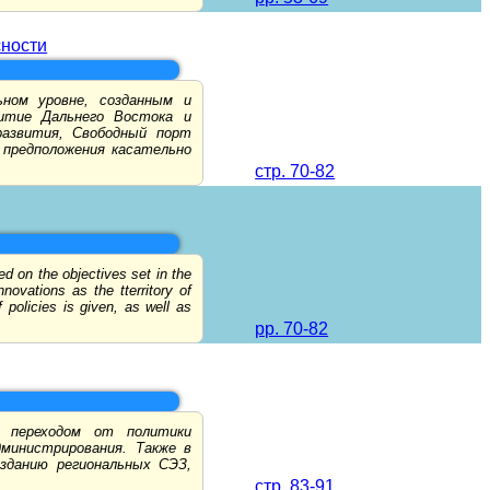
сности
ном уровне, созданным и
витие Дальнего Востока и
развития, Свободный порт
 предположения касательно
стр. 70-82
ed on the objectives set in the
ovations as the tterritory of
policies is given, as well as
pp. 70-82
м переходом от политики
министрирования. Также в
зданию региональных СЭЗ,
стр. 83-91