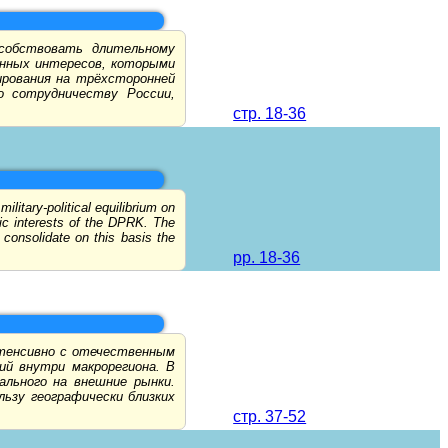
особствовать длительному
енных интересов, которыми
рования на трёхсторонней
о сотрудничеству России,
стр. 18-36
ilitary-political equilibrium on
mic interests of the DPRK. The
o consolidate on this basis the
pp. 18-36
нтенсивно с отечественным
ий внутри макрорегиона. В
льного на внешние рынки.
ьзу географически близких
стр. 37-52