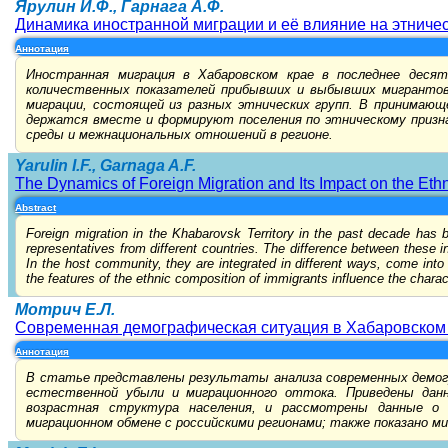
Ярулин И.Ф., Гарнага А.Ф.
Динамика иностранной миграции и её влияние на этниче
Аннотация
Иностранная миграция в Хабаровском крае в последнее деся
количественных показателей прибывших и выбывших мигрантов
миграции, состоящей из разных этнических групп. В принимаю
держатся вместе и формируют поселения по этническому призна
среды и межнациональных отношений в регионе.
Yarulin I.F., Garnaga A.F.
The Dynamics of Foreign Migration and Its Impact on the Ethn
Abstract
Foreign migration in the Khabarovsk Territory in the past decade has 
representatives from different countries. The difference between these ind
In the host community, they are integrated in different ways, come into
the features of the ethnic composition of immigrants influence the charact
Мотрич Е.Л.
Современная демографическая ситуация в Хабаровском
Аннотация
В статье представлены результаты анализа современных демогр
естественной убыли и миграционного оттока. Приведены данн
возрастная структура населения, и рассмотрены данные о
миграционном обмене с российскими регионами; также показано м