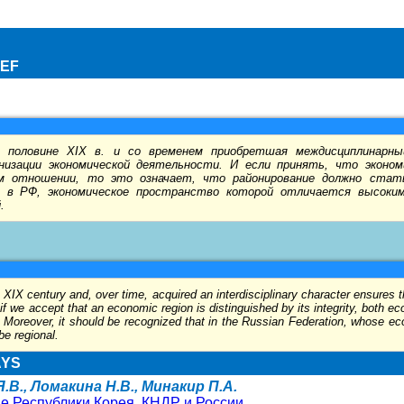
IEF
й половине XIX в. и со временем приобретшая междисциплинарны
низации экономической деятельности. И если принять, что эконом
ом отношении, то это означает, что районирование должно ста
о в РФ, экономическое пространство которой отличается высоким
.
he XIX century and, over time, acquired an interdisciplinary character ensures 
if we accept that an economic region is distinguished by its integrity, both econ
 Moreover, it should be recognized that in the Russian Federation, whose e
be regional.
AYS
.В., Ломакина Н.В., Минакир П.А.
ве Республики Корея, КНДР и России