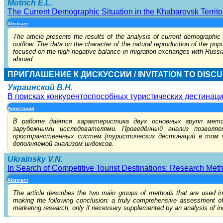
Motrich E.L.
The Current Demographic Situation in the Khabarovsk Territo
Abstract
The article presents the results of the analysis of current demographic
outflow. The data on the character of the natural reproduction of the pop
focused on the high negative balance in migration exchanges with Russian
abroad.
ПРИГЛАШЕНИЕ К ДИСКУССИИ / INVITATION TO DISC
Украинский В.Н.
В поисках конкурентоспособных туристических дестинац
Аннотация
В работе даётся характеристика двух основных групп мето
зарубежными исследователями. Проведённый анализ позволя
пространственных систем (туристических дестинаций в том ч
дополняемой анализом индексов.
Ukrainsky V.N.
In Search of Competitive Tourist Destinations: Research Met
Abstract
The article describes the two main groups of methods that are used in
making the following conclusion: a truly comprehensive assessment of 
marketing research, only if necessary supplemented by an analysis of in