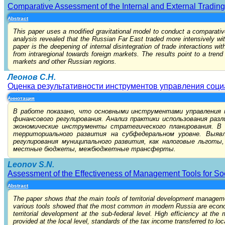
Comparative Assessment of the Internal and External Trading 
Abstract
This paper uses a modified gravitational model to conduct a comparative
analysis revealed that the Russian Far East traded more intensively wit
paper is the deepening of internal disintegration of trade interactions w
from intraregional towards foreign markets. The results point to a trend
markets and other Russian regions.
Леонов С.Н.
Оценка результативности инструментов управления соц
Аннотация
В работе показано, что основными инструментами управления 
финансового регулирования. Анализ практики использования раз
экономические инструменты стратегического планирования. В
территориального развития на субфедеральном уровне. Выяв
регулирования муниципального развития, как налоговые льгот
местные бюджеты, межбюджетные трансферты.
Leonov S.N.
Assessment of the Effectiveness of Management Tools for S
Abstract
The paper shows that the main tools of territorial development manageme
various tools showed that the most common in modern Russia are economic 
territorial development at the sub-federal level. High efficiency at the
provided at the local level, standards of the tax income transferred to loc