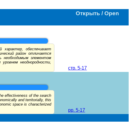
Открыть / Open
й характер, обеспечивает
ический район отличается
ть необходимым элементом
 уровнем неоднородности,
стр. 5-17
the effectiveness of the search
omically and territorially, this
conomic space is characterized
pp. 5-17