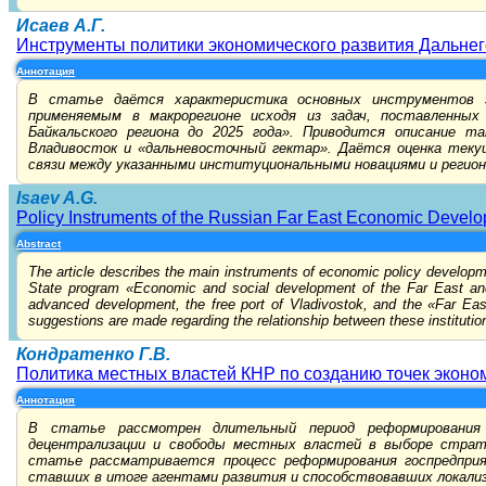
Исаев А.Г.
Инструменты политики экономического развития Дальнег
Аннотация
В статье даётся характеристика основных инструментов э
применяемым в макрорегионе исходя из задач, поставленных
Байкальского региона до 2025 года». Приводится описание 
Владивосток и «дальневосточный гектар». Даётся оценка теку
связи между указанными институциональными новациями и регион
Isaev A.G.
Policy Instruments of the Russian Far East Economic Devel
Abstract
The article describes the main instruments of economic policy developmen
State program «Economic and social development of the Far East and Ba
advanced development, the free port of Vladivostok, and the «Far East
suggestions are made regarding the relationship between these institutio
Кондратенко Г.В.
Политика местных властей КНР по созданию точек эконо
Аннотация
В статье рассмотрен длительный период реформирования 
децентрализации и свободы местных властей в выборе страт
статье рассматривается процесс реформирования госпредпри
ставших в итоге агентами развития и способствовавших локализ