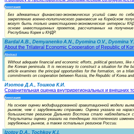
Аннотация
Без адекватных финансово-экономических усилий сами по се
закреплению военно-политического равновесия на Корейском по
могут быть только инвестиционно-экономические интересы КН
основе инвестиционных проектов, рассчитанных на получени
Республики Корея и КНДР.
Bardal A.B., Demyanenko A.N., Dyomina O.V., Dyomina Y.V
About the Trilateral Economic Cooperation of Republic of K
Abstract
Without adequate financial and economic efforts, political gestures, like mi
the Korean peninsula. It is necessary to construct a situation for the
article examines the principal opportunities for the formation, on a tril
commitments on cooperation between Russia, the Republic of Korea an
Изотов Д.А., Тошков К.И.
Сравнительная оценка внутрирегиональных и внешних т
Аннотация
На основе оценки модифицированной гравитационной модели выяв
рынком, чем с зарубежными странами. Оценка указала на нара
большинстве регионов Дальнего Востока стало наблюдаться с
Результаты оценки указали на тенденцию постепенного изменен
зарубежных рынков, а также остальных регионов России.
Izotov D.A., Tochkov K.I.