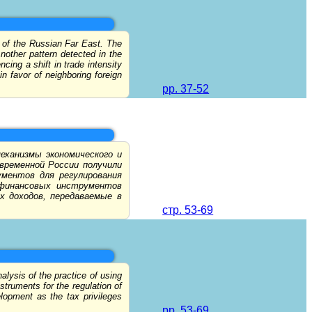
s of the Russian Far East. The
nother pattern detected in the
cing a shift in trade intensity
in favor of neighboring foreign
pp. 37-52
еханизмы экономического и
временной России получили
ментов для регулирования
 финансовых инструментов
х доходов, передаваемые в
стр. 53-69
lysis of the practice of using
truments for the regulation of
elopment as the tax privileges
pp. 53-69