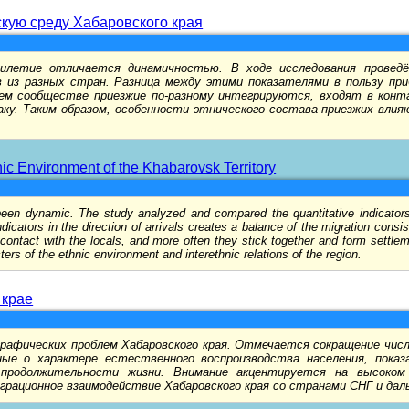
скую среду Хабаровского края
тилетие отличается динамичностью. В ходе исследования проведё
 из разных стран. Разница между этими показателями в пользу пр
щем сообществе приезжие по-разному интегрируются, входят в кон
ку. Таким образом, особенности этнического состава приезжих влия
ic Environment of the Khabarovsk Territory
been dynamic. The study analyzed and compared the quantitative indicators 
icators in the direction of arrivals creates a balance of the migration consist
 contact with the locals, and more often they stick together and form settlem
ers of the ethnic environment and interethnic relations of the region.
 крае
афических проблем Хабаровского края. Отмечается сокращение числ
ые о характере естественного воспроизводства населения, показа
 продолжительности жизни. Внимание акцентируется на высоком
играционное взаимодействие Хабаровского края со странами СНГ и дал