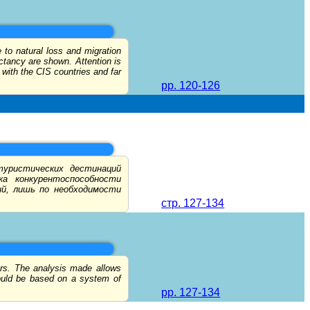
 to natural loss and migration
ectancy are shown. Attention is
 with the CIS countries and far
pp. 120-126
туристических дестинаций
а конкурентоспособности
й, лишь по необходимости
стр. 127-134
ers. The analysis made allows
hould be based on a system of
pp. 127-134