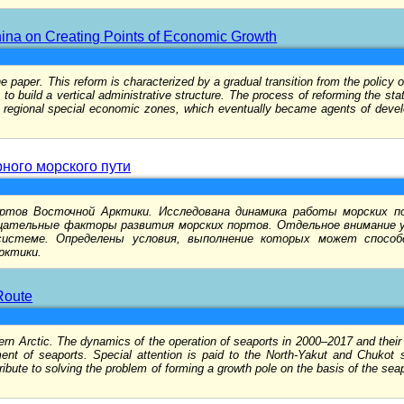
China on Creating Points of Economic Growth
he paper. This reform is characterized by a gradual transition from the policy 
s to build a vertical administrative structure. The process of reforming the st
of regional special economic zones, which eventually became agents of devel
ного морского пути
ов Восточной Арктики. Исследована динамика работы морских пор
ательные факторы развития морских портов. Отдельное внимание 
системе. Определены условия, выполнение которых может спосо
рктики.
Route
stern Arctic. The dynamics of the operation of seaports in 2000–2017 and thei
ment of seaports. Special attention is paid to the North-Yakut and Chukot 
ribute to solving the problem of forming a growth pole on the basis of the seap