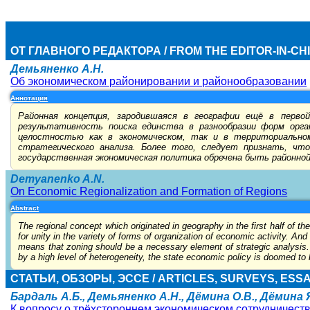
ОТ ГЛАВНОГО РЕДАКТОРА / FROM THE EDITOR-IN-CH
Демьяненко А.Н.
Об экономическом районировании и районообразовании
Аннотация
Районная концепция, зародившаяся в географии ещё в перво
результативность поиска единства в разнообразии форм орга
целостностью как в экономическом, так и в территориальн
стратегического анализа. Более того, следует признать, чт
государственная экономическая политика обречена быть районной
Demyanenko A.N.
On Economic Regionalization and Formation of Regions
Abstract
The regional concept which originated in geography in the first half of t
for unity in the variety of forms of organization of economic activity. And 
means that zoning should be a necessary element of strategic analysis.
by a high level of heterogeneity, the state economic policy is doomed to 
СТАТЬИ, ОБЗОРЫ, ЭССЕ / ARTICLES, SURVEYS, ESS
Бардаль А.Б., Демьяненко А.Н., Дёмина О.В., Дёмина Я
К вопросу о трёхстороннем экономическом сотрудничест