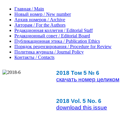
Главная / Main
Новый номер / New number
Архив номеров / Archive
Авторам / For the Authors
Редакционная коллегия / Editorial Staff
Редакционный совет / Editorial Board
Публикационная этика / Publication Ethics
Порядок рецензирования / Procedure for Review
Политика журнала / Journal Policy
Контакты / Contacts
2018 Том 5 № 6
скачать номер целиком
2018 Vol. 5 No. 6
download this issue