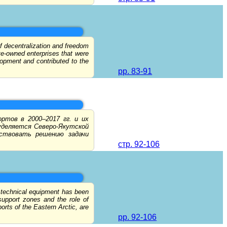
of decentralization and freedom
ate-owned enterprises that were
opment and contributed to the
pp. 83-91
тов в 2000–2017 гг. и их
уделяется Северо-Якутской
бствовать решению задачи
стр. 92-106
r technical equipment has been
support zones and the role of
orts of the Eastern Arctic, are
pp. 92-106