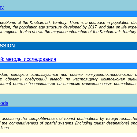
ry
 problems of the Khabarovsk Territory. There is a decrease in population due
ulation, the population age structure developed by 2017, and data on life exp
 regions. It also shows the migration interaction of the Khabarovsk Territory
USSION
ий: методы исследования
дов, которые используются при оценке конкурентоспособности 
ет сделать следующий вывод: по настоящему комплексная оценк
исле) должна базироваться на системе маркетинговых исследовани
hods
 assessing the competitiveness of tourist destinations by foreign research
the competitiveness of spatial systems (including tourist destinations) s
dices.