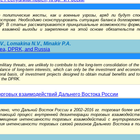
бе политические жесты, как и военные угрозы, вряд ли будут сп
луострове. Необходимо сконструировать ситуацию баланса долговрем
ДР. В статье рассматриваются принципиальные возможности форми
е взаимной выгоды и закрепление на этой основе обязательств п
., Lomakina N.V., Minakir P.A.
orea, DPRK, and Russia
litary threats, are unlikely to contribute to the long-term consolidation of the m
 balance of long-term interests, which can only be the investment and econo
ateral basis, of investment projects designed to obtain mutual benefits and t
d the DPRK.
орговых взаимодействий Дальнего Востока России
лено, что Дальний Восток России в 2002–2016 гг. торговал более и
стающий процесс внутренней дезинтеграции торговых взаимодейств
мещение интенсивности торговых взаимодействий с внутрирегиона
ия интенсивности торговых связей регионов Дальнего Востока в пол