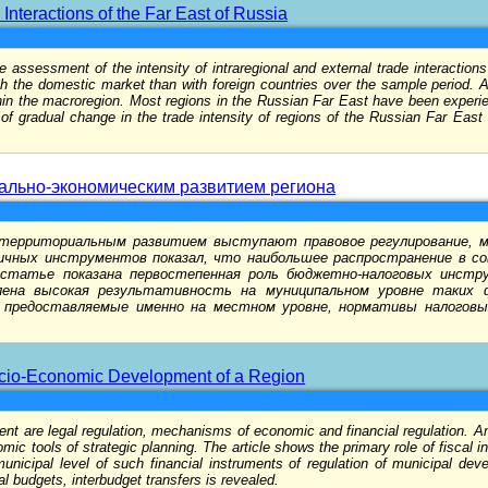
Interactions of the Far East of Russia
 assessment of the intensity of intraregional and external trade interaction
h the domestic market than with foreign countries over the sample period. A
ithin the macroregion. Most regions in the Russian Far East have been experien
 of gradual change in the trade intensity of regions of the Russian Far East 
иально-экономическим развитием региона
территориальным развитием выступают правовое регулирование, м
личных инструментов показал, что наибольшее распространение в со
 статье показана первостепенная роль бюджетно-налоговых инстру
лена высокая результативность на муниципальном уровне таких
ы, предоставляемые именно на местном уровне, нормативы налоговы
ocio-Economic Development of a Region
nt are legal regulation, mechanisms of economic and financial regulation. Ana
tools of strategic planning. The article shows the primary role of fiscal ins
 municipal level of such financial instruments of regulation of municipal dev
al budgets, interbudget transfers is revealed.