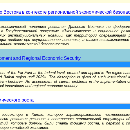
о Востока в контексте региональной экономической безопа
кономической политики развития Дальнего Востока на федераль
 в Государственной программе «Экономическое и социальное раз
таких институциональных новаций, как территории опережающего 
щих проблем при осуществлении политики, а также высказываются
альной экономической безопасностью.
opment and Regional Economic Security
t of the Far East at the federal level, created and applied in the region bas
ikal region until 2025». The description is given of such institutional inn
ern hectare». An assessment of current problems in the implementation of 
nal innovations and regional economic security.
мического роста
госсектора в Китае, которое характеризовалось постепенны
егии развития регионов к построению вертикальной структуры ад
ятий, которые должны были стать точками роста, и переход к со
ации китайской экономики.