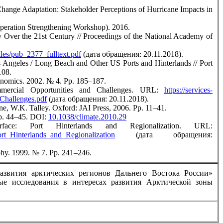
hange Adaptation: Stakeholder Perceptions of Hurricane Impacts in
peration Strengthening Workshop). 2016.
ver the 21st Century // Proceedings of the National Academy of
iles/pub_2377_fulltext.pdf
(дата обращения: 20.11.2018).
s Angeles / Long Beach and Other US Ports and Hinterlands // Port
108.
conomics. 2002. № 4. Pp. 185–187.
mercial Opportunities and Challenges. URL:
https://services-
hallenges.pdf
(дата обращения: 20.11.2018).
ne, W.K. Talley. Oxford: JAI Press, 2006. Pp. 11–41.
Pp. 44–45. DOI:
10.1038/climate.2010.29
ace: Port Hinterlands and Regionalization. URL:
ort_Hinterlands_and_Regionalization
(дата обращения:
aphy. 1999. № 7. Pp. 241–246.
азвития арктических регионов Дальнего Востока России»
е исследования в интересах развития Арктической зоны