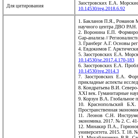
Заостровских Е.А. Морские
Для цитирования
10.14530/reg.2018.6.92
1. Бакланов П.Я., Романов
научного центра ДВО РАН. 2
2. Воронина Е.П. Формиро
Gap-анализа // Регионалистик
3. Гранберг А.Г. Основы ре
4. Евдокимов Г. Арктическ
5. Заостровских Е.А. Морс
10.14530/se.2017.4.170-183
6. Заостровских Е.А. Пробл
10.14530/reg.2014.3
7. Заостровских Е.А. Фор
прикладные аспекты исслед
8. Кондратьева В.И. Северо
XXI век. Гуманитарные науки
9. Корзун В.А. Глобальное
10. Краснопольский Б.Х.
Пространственная экономика
11. Леонов С.Н. Инструм
экономика. 2017. № 2. С. 4
12. Минакир П.А., Горюнов
университета. 2015. Т. 18. №
13. Михайличенко В.В. Се