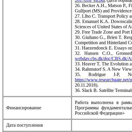
2017d18_en.pdf
(дата обраще
26. Becker A.H., Matson P., F
Gulfport (MS) and Providence 
27. Llho C. Transport Policy
28. Emanuel K.A. Downscaling
Sciences of United States of 
29. Free Trade Zone and Por
30. Giuliano G., Brien T. Res
Competition and Hinterland C
31. Haezendonck E. Essays on 
32. Hansen C.O., Gronsed
webdav.cbs.dk/doc/CBS.dk/
33. Heaver T. The Evolution a
34. Rahmstorf S. A New View 
35. Rodrigue J-P, Not
https://www.researchgate.net
20.11.2018).
36. Slack B. Satellite Termina
Работа выполнена в рамк
Финансирование
Программы фундаментальн
Российской Федерации»
Дата поступления