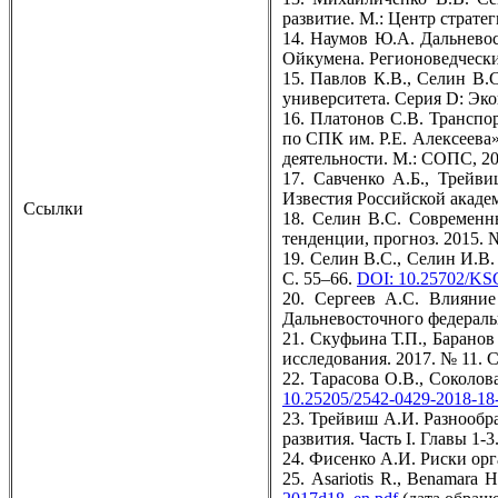
развитие. М.: Центр стратег
14. Наумов Ю.А. Дальневос
Ойкумена. Регионоведческие
15. Павлов К.В., Селин В.
университета. Серия D: Эко
16. Платонов С.В. Транспо
по СПК им. Р.Е. Алексеева
деятельности. М.: СОПС, 20
17. Савченко А.Б., Трейв
Известия Российской академ
Ссылки
18. Селин В.С. Современн
тенденции, прогноз. 2015. №
19. Селин В.С., Селин И.В.
С. 55–66.
DOI: 10.25702/KS
20. Сергеев А.С. Влияние
Дальневосточного федеральн
21. Скуфьина Т.П., Барано
исследования. 2017. № 11. С
22. Тарасова О.В., Соколов
10.25205/2542-0429-2018-18
23. Трейвиш А.И. Разнообр
развития. Часть I. Главы 1-3
24. Фисенко А.И. Риски орг
25. Asariotis R., Benamara 