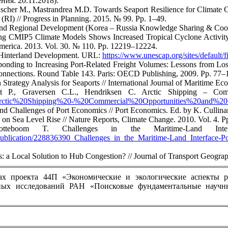
ния: 20.11.2018).
ischer M., Mastrandrea M.D. Towards Seaport Resilience for Climate C
(RI) // Progress in Planning. 2015. № 99. Pp. 1–49.
 and Regional Development (Korea – Russia Knowledge Sharing & Coo
 CMIP5 Climate Models Shows Increased Tropical Cyclone Activity O
America. 2013. Vol. 30. № 110. Pp. 12219–12224.
t Hinterland Development. URL:
https://www.unescap.org/sites/default/f
ponding to Increasing Port-Related Freight Volumes: Lessons from Lo
onnections. Round Table 143. Paris: OECD Publishing, 2009. Pp. 77–
Strategy Analysis for Seaports // International Journal of Maritime E
t P., Graversen C.L., Hendriksen C. Arctic Shipping – Com
Arctic%20Shipping%20-%20Commercial%20Opportunities%20and%20C
nd Challenges of Port Economics // Port Economics. Ed. by K. Cullina
on Sea Level Rise // Nature Reports, Climate Change. 2010. Vol. 4. 
teboom T. Challenges in the Maritime-Land Interf
/publication/228836390_Challenges_in_the_Maritime-Land_Interface-P
ls: a Local Solution to Hub Congestion? // Journal of Transport Geogr
ах проекта 44П «Экономические и экологические аспекты р
ых исследований РАН «Поисковые фундаментальные научны