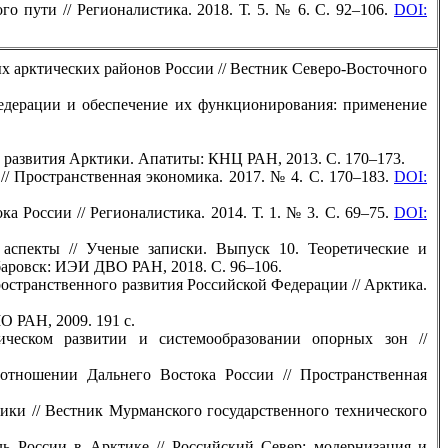
 пути // Регионалистика. 2018. Т. 5. № 6. С. 92–106.
DOI:
ых арктических районов России // Вестник Северо-Восточного
едерации и обеспечение их функционирования: применение
ы развития Арктики. Апатиты: КНЦ РАН, 2013. С. 170–173.
// Пространственная экономика. 2017. № 4. С. 170–183.
DOI:
 России // Регионалистика. 2014. Т. 1. № 3. С. 69–75.
DOI:
 аспекты // Ученые записки. Выпуск 10. Теоретические и
баровск: ИЭИ ДВО РАН, 2018. С. 96–106.
ространственного развития Российской Федерации // Арктика.
 РАН, 2009. 191 с.
ическом развитии и системообразовании опорных зон //
отношении Дальнего Востока России // Пространственная
ики // Вестник Мурманского государственного технического
ь России в Арктике // Российский Север: модернизация и