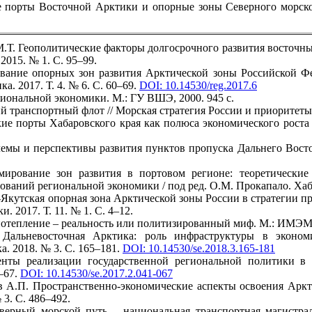
 порты Восточной Арктики и опорные зоны Северного морского
 М.Т. Геополитические факторы долгосрочного развития восточн
015. № 1. С. 95–99.
вание опорных зон развития Арктической зоны Российской Ф
а. 2017. Т. 4. № 6. С. 60–69.
DOI: 10.14530/reg.2017.6
гиональной экономики. М.: ГУ ВШЭ, 2000. 945 с.
ий транспортный флот // Морская стратегия России и приоритет
кие порты Хабаровского края как полюса экономического роста 
емы и перспективы развития пунктов пропуска Дальнего Востока
мирование зон развития в портовом регионе: теоретические
ований региональной экономики / под ред. О.М. Прокапало. Ха
-Якутская опорная зона Арктической зоны России в стратегии п
. 2017. Т. 11. № 1. С. 4–12.
 потепление – реальность или политизированный миф. М.: ИМЭМО
 Дальневосточная Арктика: роль инфраструктуры в эконом
. 2018. № 3. С. 165–181.
DOI: 10.14530/se.2018.3.165-181
енты реализации государственной региональной политики в 
1–67.
DOI: 10.14530/se.2017.2.041-067
 А.П. Пространственно-экономические аспекты освоения Аркт
 3. С. 486–492.
верный морской путь – национальная транспортная магистрал