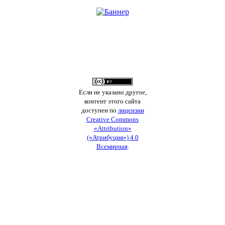
Если не указано другое,
контент этого сайта
доступен по
лицензии
Creative Commons
«Attribution»
(«Атрибуция») 4.0
Всемирная
.