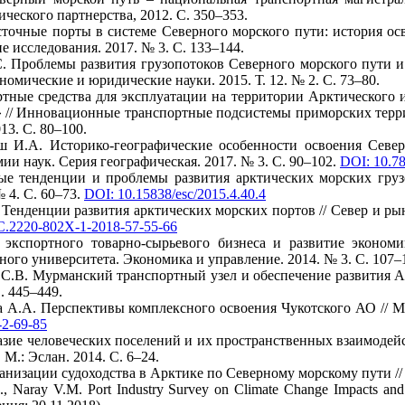
ического партнерства, 2012. С. 350–353.
точные порты в системе Северного морского пути: история осв
 исследования. 2017. № 3. С. 133–144.
С. Проблемы развития грузопотоков Северного морского пути и
номические и юридические науки. 2015. Т. 12. № 2. С. 73–80.
ртные средства для эксплуатации на территории Арктическог
» // Инновационные транспортные подсистемы приморских терр
13. С. 80–100.
иш И.А. Историко-географические особенности освоения Севе
ии наук. Серия географическая. 2017. № 3. С. 90–102.
DOI: 10.7
ые тенденции и проблемы развития арктических морских груз
 4. С. 60–73.
DOI: 10.15838/esc/2015.4.40.4
 Тенденции развития арктических морских портов // Север и рын
C.2220-802X-1-2018-57-55-66
 экспортного товарно-сырьевого бизнеса и развитие экономи
ого университета. Экономика и управление. 2014. № 3. С. 107–
в С.В. Мурманский транспортный узел и обеспечение развития 
. 445–449.
а А.А. Перспективы комплексного освоения Чукотского АО // Ми
-2-69-85
азие человеческих поселений и их пространственных взаимодейс
. М.: Эслан. 2014. С. 6–24.
анизации судоходства в Арктике по Северному морскому пути // 
H., Naray V.M. Port Industry Survey on Climate Change Impacts an