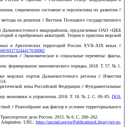
оения, современное состояние и перспективы их развития //
 методы их решения // Вестник Полоцкого государственного
о и Дальневосточного макрорайонов, предлагаемые ОАО «ЦКБ
иторий и прибрежных акваторий. Теория и практика морской
рных и Арктических территорий России XVII–XIX веках //
868/S0373244417030082
опотоков // Экономические и социальные перемены: факты,
ок: формирование экономического порядка. 2018. Т. 57. № 1.
ки морских портов Дальневосточного региона // Известия
114.
Арктической зоны Российской Федерации // Фундаментальные
р экономики и управления. 2018. Т. 18. № 2. С. 69–85.
DOI:
твий // Разнообразие как фактор и условие территориального
Транспортное дело России. 2015. № 6. С. 260–262.
d Adaptation. URL:
https://unctad.org/en/PublicationsLibrary/ser-rp-