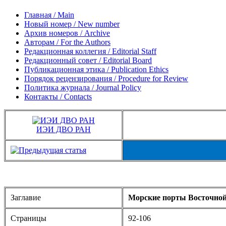
Главная / Main
Новый номер / New number
Архив номеров / Archive
Авторам / For the Authors
Редакционная коллегия / Editorial Staff
Редакционный совет / Editorial Board
Публикационная этика / Publication Ethics
Порядок рецензирования / Procedure for Review
Политика журнала / Journal Policy
Контакты / Contacts
ИЭИ ДВО РАН
Заглавие
Морские порты Восточной
Страницы
92-106