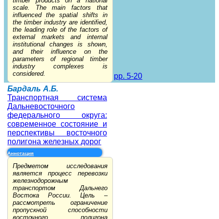
timber products on a national
scale. The main factors that
influenced the spatial shifts in
the timber industry are identified,
the leading role of the factors of
external markets and internal
institutional changes is shown,
and their influence on the
parameters of regional timber
industry complexes is
considered.
pp. 5-20
Бардаль А.Б.
Транспортная система
Дальневосточного
федерального округа:
современное состояние и
перспективы восточного
полигона железных дорог
Аннотация
Предметом исследования
является процесс перевозки
железнодорожным
транспортом Дальнего
Востока России. Цель –
рассмотреть ограничение
пропускной способности
восточного полигона