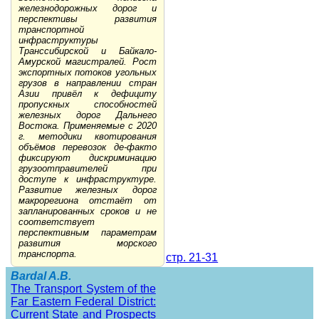
железнодорожных дорог и
перспективы развития
транспортной
инфраструктуры
Транссибирской и Байкало-
Амурской магистралей. Рост
экспортных потоков угольных
грузов в направлении стран
Азии привёл к дефициту
пропускных способностей
железных дорог Дальнего
Востока. Применяемые с 2020
г. методики квотирования
объёмов перевозок де-факто
фиксируют дискриминацию
грузоотправителей при
доступе к инфраструктуре.
Развитие железных дорог
макрорегиона отстаёт от
запланированных сроков и не
соответствует
перспективным параметрам
развития морского
транспорта.
стр. 21-31
Bardal A.B.
The Transport System of the
Far Eastern Federal District:
Current State and Prospects