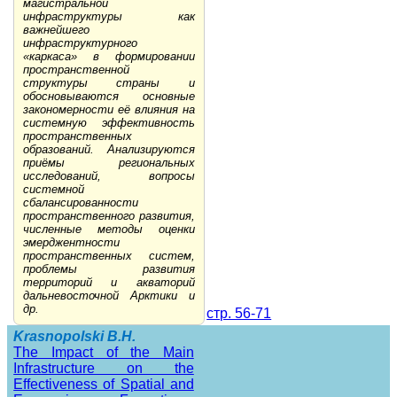
магистральной
инфраструктуры как
важнейшего
инфраструктурного
«каркаса» в формировании
пространственной
структуры страны и
обосновываются основные
закономерности её влияния на
системную эффективность
пространственных
образований. Анализируются
приёмы региональных
исследований, вопросы
системной
сбалансированности
пространственного развития,
численные методы оценки
эмерджентности
пространственных систем,
проблемы развития
территорий и акваторий
дальневосточной Арктики и
др.
стр. 56-71
Krasnopolski B.H.
The Impact of the Main
Infrastructure on the
Effectiveness of Spatial and