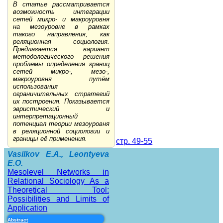
В статье рассматривается
возможность интеграции
сетей микро- и макроуровня
на мезоуровне в рамках
такого направления, как
реляционная социология.
Предлагается вариант
методологического решения
проблемы определения границ
сетей микро-, мезо-,
макроуровня путём
использования
ограничительных стратегий
их построения. Показывается
эвристический и
интерпретационный
потенциал теории мезоуровня
в реляционной социологии и
границы её применения.
стр. 49-55
Vasilkov E.A., Leontyeva
E.O.
Mesolevel Networks in
Relational Sociology As a
Theoretical Tool:
Possibilities and Limits of
Application
Abstract