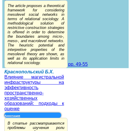
The article proposes a theoretical
framework for considering
mesolevel social networks in
terms of relational sociology. A
methodological solution of
restrictive construction strategies
is offered in order to determine
the boundaries among micro-,
meso-, and macrolevel networks.
The heuristic potential and
interpretive properties of the
mesolevel theory are shown, as
well as its application limits in
relational sociology.
pp. 49-55
Краснопольский Б.Х.
Влияние магистральной
инфраструктуры на
эффективность
пространственно-
хозяйственных
образований: подходы к
оценке
Аннотация
В статье рассматриваются
проблемы изучения роли