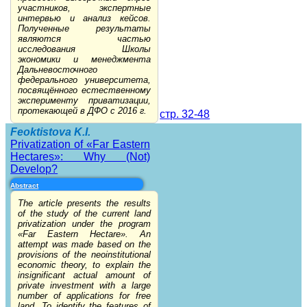
участников, экспертные
интервью и анализ кейсов.
Полученные результаты
являются частью
исследования Школы
экономики и менеджмента
Дальневосточного
федерального университета,
посвящённого естественному
эксперименту приватизации,
протекающей в ДФО с 2016 г.
стр. 32-48
Feoktistova K.I.
Privatization of «Far Eastern
Hectares»: Why (Not)
Develop?
Abstract
The article presents the results
of the study of the current land
privatization under the program
«Far Eastern Hectare». An
attempt was made based on the
provisions of the neoinstitutional
economic theory, to explain the
insignificant actual amount of
private investment with a large
number of applications for free
land. To identify the features of