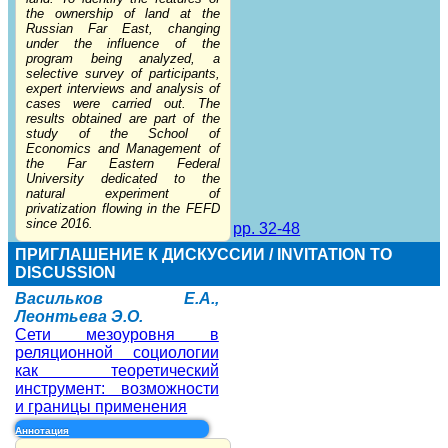
the ownership of land at the
Russian Far East, changing
under the influence of the
program being analyzed, a
selective survey of participants,
expert interviews and analysis of
cases were carried out. The
results obtained are part of the
study of the School of
Economics and Management of
the Far Eastern Federal
University dedicated to the
natural experiment of
privatization flowing in the FEFD
since 2016.
pp. 32-48
ПРИГЛАШЕНИЕ К ДИСКУССИИ / INVITATION TO
DISCUSSION
Васильков Е.А.,
Леонтьева Э.О.
Сети мезоуровня в
реляционной социологии
как теоретический
инструмент: возможности
и границы применения
Аннотация