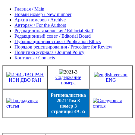
Главная / Main
Новый номер / New number
Архив номеров / Archive
Авторам / For the Authors
Редакционная коллегия / Editorial Staff
Редакционный совет / Editorial Board
Публикационная этика / Publication Ethics
Порядок рецензирования / Procedure for Review
Политика журнала / Journal Policy
Контакты / Contacts
Содержание
ИЭИ ДВО РАН
ENG
номера
Регионалистика
2021 Том 8
номер 3
страницы 49-55