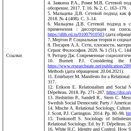
4. Заякина Р.А., Ромм М.В. Сетевой по
обозрение. 2017. Т. 16. № 2. С. 163–179.
5. Мальцева Д.В. Сетевой подход как 
2018. № 4 (408). С. 3–14.
6. Мальцева Д.В. Сетевой подход в с
применения : диссертация на соиск
https://dlib.rsl.ru/01007910503
(дата обраще
7. Мертон Р. Социальная теория и соци
8. Писарев А.А. Сети, плоскости, матер
Серия: Философия. 2020. № 1 (51). С. 14
Ссылки
9. Ритцер Дж. Современные социологичес
10. Burnett P.J. Considering the 
https://www.researchgate.net/publication/
Methods (дата обращения: 20.04.2021).
11. Emirbayer M. Manifesto for a Relational
317.
12. Erikson E. Relationalism and Social 
Dépelteau. 2018. Pp. 271–287.
https://doi.
13. Hedström P., Sandell R., Stern C. Mes
Swedish Social Democratic Party // American
14. Mische A. Relational Sociology, Cultu
J. Scott, P.J. Carrington. 2014. Pp. 80–98.
ht
15. Tonkonoff S. Sociology of Infinitesi
Relational Sociology. Ed. by F. Dépelteau. 
16. White H.C. Identity and Control. How S