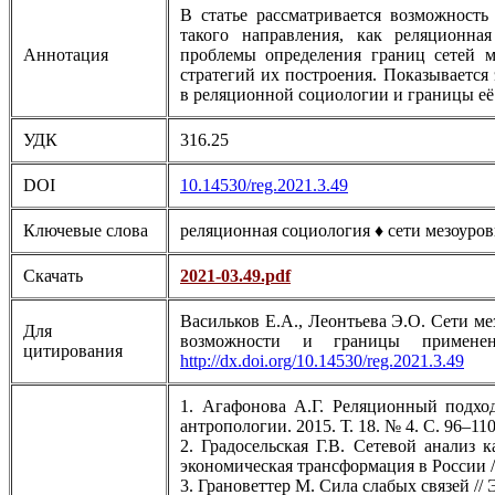
В статье рассматривается возможность
такого направления, как реляционная
Аннотация
проблемы определения границ сетей м
стратегий их построения. Показываетс
в реляционной социологии и границы её
УДК
316.25
DOI
10.14530/reg.2021.3.49
Ключевые слова
реляционная социология ♦ сети мезоуров
Скачать
2021-03.49.pdf
Васильков Е.А., Леонтьева Э.О. Сети м
Для
возможности и границы примене
цитирования
http://dx.doi.org/10.14530/reg.2021.3.49
1. Агафонова А.Г. Реляционный подхо
антропологии. 2015. Т. 18. № 4. С. 96–110
2. Градосельская Г.В. Сетевой анализ
экономическая трансформация в России /
3. Грановеттер М. Сила слабых связей // 