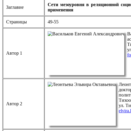
Сети мезоуровня в реляционной соци
Заглавие
применения
Страницы
49-55
В
а
Т
у
Автор 1
f
Леонт
докто
полит
Тихоо
Автор 2
ул. Т
elvira