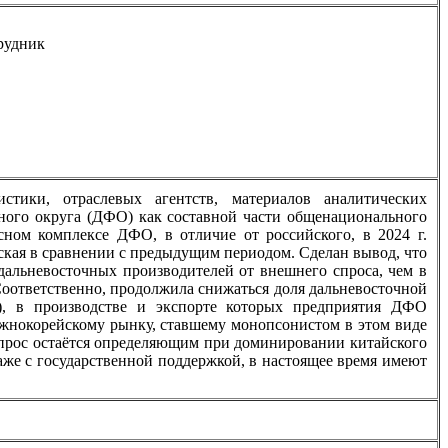
рудник
стики, отраслевых агентств, материалов аналитических
ного округа (ДФО) как составной части общенационального
есном комплексе ДФО, в отличие от российского, в 2024 г.
ская в сравнении с предыдущим периодом. Сделан вывод, что
дальневосточных производителей от внешнего спроса, чем в
оответственно, продолжила снижаться доля дальневосточной
), в производстве и экспорте которых предприятия ДФО
южнокорейскому рынку, ставшему монопсонистом в этом виде
прос остаётся определяющим при доминировании китайского
е с государственной поддержкой, в настоящее время имеют