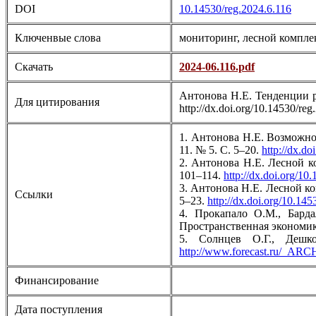
DOI
10.14530/reg.2024.6.116
Ключенвые слова
мониторинг, лесной компле
Скачать
2024-06.116.pdf
Антонова Н.Е. Тенденции ра
Для цитирования
http://dx.doi.org/10.14530/reg
1. Антонова Н.Е. Возможнос
11. № 5. С. 5–20.
http://dx.do
2. Антонова Н.Е. Лесной ко
101–114.
http://dx.doi.org/10
3. Антонова Н.Е. Лесной к
Ссылки
5–23.
http://dx.doi.org/10.145
4. Прокапало О.М., Барда
Пространственная экономика
5. Солнцев О.Г., Дешк
http://www.forecast.ru/_
Финансирование
Дата поступления