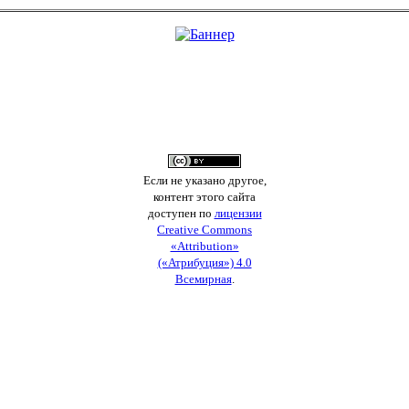
Если не указано другое,
контент этого сайта
доступен по
лицензии
Creative Commons
«Attribution»
(«Атрибуция») 4.0
Всемирная
.