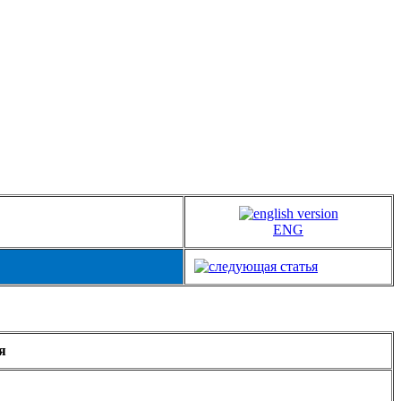
ENG
я