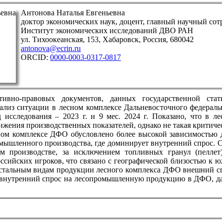
Антонова Наталья Евгеньевна
доктор экономических наук, доцент, главный научный сот
Институт экономических исследований ДВО РАН
ул. Тихоокеанская, 153, Хабаровск, Россия, 680042
antonova@ecrin.ru
ORCID:
0000-0003-0317-0817
ивно-правовых документов, данных государственной стати
ализ ситуации в лесном комплексе Дальневосточного федераль
 исследования – 2023 г. и 9 мес. 2024 г. Показано, что в л
ижения производственных показателей, однако не такая критиче
ном комплексе ДФО обусловлено более высокой зависимостью 
мышленного производства, где доминирует внутренний спрос. С
м производстве, за исключением топливных гранул (пеллет
ссийских игроков, что связано с географической близостью к 
остальным видам продукции лесного комплекса ДФО внешний с
 внутренний спрос на лесопромышленную продукцию в ДФО, даж