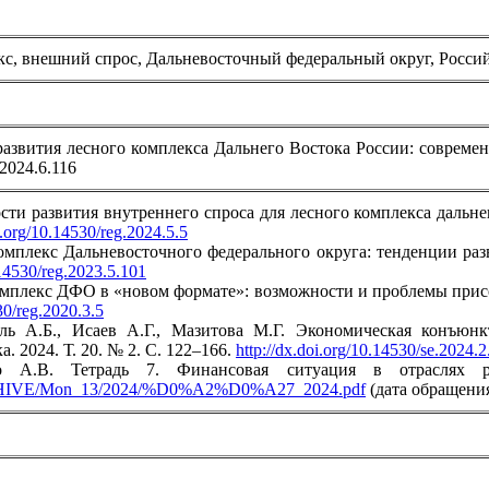
кс, внешний спрос, Дальневосточный федеральный округ, Росси
звития лесного комплекса Дальнего Востока России: современная
.2024.6.116
ти развития внутреннего спроса для лесного комплекса дальнев
i.org/10.14530/reg.2024.5.5
мплекс Дальневосточного федерального округа: тенденции развит
.14530/reg.2023.5.101
омплекс ДФО в «новом формате»: возможности и проблемы присое
30/reg.2020.3.5
ль А.Б., Исаев А.Г., Мазитова М.Г. Экономическая конъюнк
. 2024. Т. 20. № 2. С. 122–166.
http://dx.doi.org/10.14530/se.2024.
о А.В. Тетрадь 7. Финансовая ситуация в отраслях р
ARCHIVE/Mon_13/2024/%D0%A2%D0%A27_2024.pdf
(дата обращения