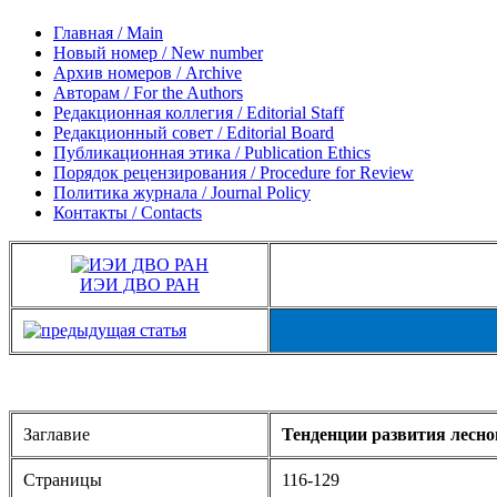
Главная / Main
Новый номер / New number
Архив номеров / Archive
Авторам / For the Authors
Редакционная коллегия / Editorial Staff
Редакционный совет / Editorial Board
Публикационная этика / Publication Ethics
Порядок рецензирования / Procedure for Review
Политика журнала / Journal Policy
Контакты / Contacts
ИЭИ ДВО РАН
Заглавие
Тенденции развития лесно
Страницы
116-129