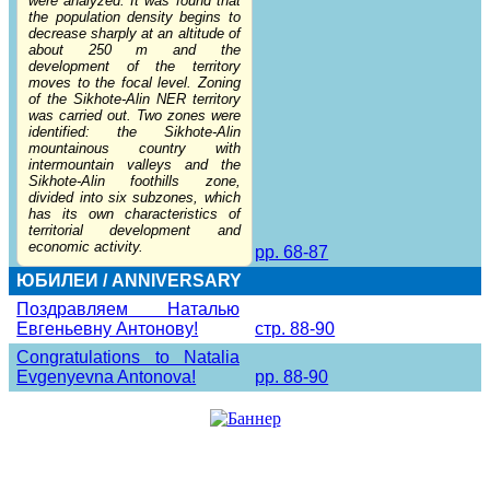
were analyzed. It was found that
the population density begins to
decrease sharply at an altitude of
about 250 m and the
development of the territory
moves to the focal level. Zoning
of the Sikhote-Alin NER territory
was carried out. Two zones were
identified: the Sikhote-Alin
mountainous country with
intermountain valleys and the
Sikhote-Alin foothills zone,
divided into six subzones, which
has its own characteristics of
territorial development and
economic activity.
pp. 68-87
ЮБИЛЕИ / ANNIVERSARY
Поздравляем Наталью
Евгеньевну Антонову!
стр. 88-90
Congratulations to Natalia
Evgenyevna Antonova!
pp. 88-90