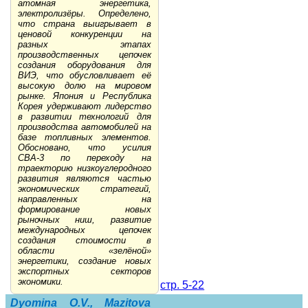
атомная энергетика,
электролизёры. Определено,
что страна выигрывает в
ценовой конкуренции на
разных этапах
производственных цепочек
создания оборудования для
ВИЭ, что обусловливает её
высокую долю на мировом
рынке. Япония и Республика
Корея удерживают лидерство
в развитии технологий для
производства автомобилей на
базе топливных элементов.
Обосновано, что усилия
СВА-3 по переходу на
траекторию низкоуглеродного
развития являются частью
экономических стратегий,
направленных на
формирование новых
рыночных ниш, развитие
международных цепочек
создания стоимости в
области «зелёной»
энергетики, создание новых
экспортных секторов
экономики.
стр. 5-22
Dyomina O.V., Mazitova