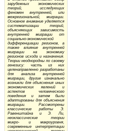
зарубежных экономических
теорий, исследующих
феномен внутренней, или
межрегиональной, миграции.
Основное внимание уделяется
систематизации теорий,
объясняющих зависимость
внутренней миграции от
социально-экономической
дифференциации регионов, а
также влияние внутренней
миграции на экономику
регионов исхода и назначения.
Теории неоднородны по своему
генезису: часть из них
целенаправленно разработаны
для анализа внутренней
миграции, другие изначально
возникли для объяснения иных
экономических явлений и
аспектов человеческого
поведения и затем были
адаптированы для объяснения
миграции. Рассмотрены
классические работы Э.
Равенштайна и Э. Ли,
неоклассические теории
микро- и макроуровня,
современные интерпретации
неоклассической теории