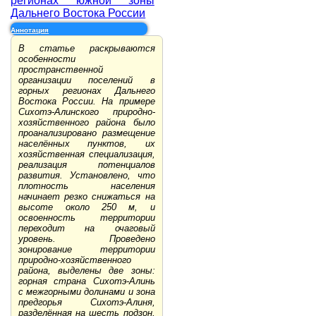
регионах южной зоны
Дальнего Востока России
Аннотация
В статье раскрываются
особенности
пространственной
организации поселений в
горных регионах Дальнего
Востока России. На примере
Сихотэ-Алинского природно-
хозяйственного района было
проанализировано размещение
населённых пунктов, их
хозяйственная специализация,
реализация потенциалов
развития. Установлено, что
плотность населения
начинает резко снижаться на
высоте около 250 м, и
освоенность территории
переходит на очаговый
уровень. Проведено
зонирование территории
природно-хозяйственного
района, выделены две зоны:
горная страна Сихотэ-Алинь
с межгорными долинами и зона
предгорья Сихотэ-Алиня,
разделённая на шесть подзон,