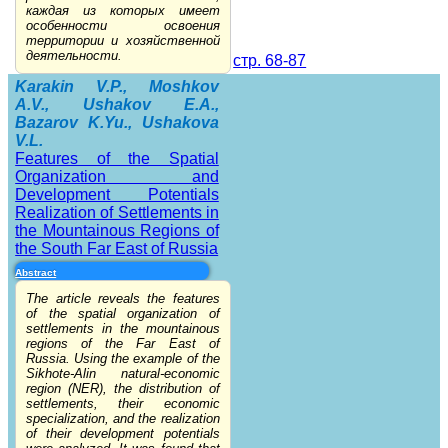
каждая из которых имеет
особенности освоения
территории и хозяйственной
деятельности.
стр. 68-87
Karakin V.P., Moshkov
A.V., Ushakov E.A.,
Bazarov K.Yu., Ushakova
V.L.
Features of the Spatial
Organization and
Development Potentials
Realization of Settlements in
the Mountainous Regions of
the South Far East of Russia
Abstract
The article reveals the features
of the spatial organization of
settlements in the mountainous
regions of the Far East of
Russia. Using the example of the
Sikhote-Alin natural-economic
region (NER), the distribution of
settlements, their economic
specialization, and the realization
of their development potentials