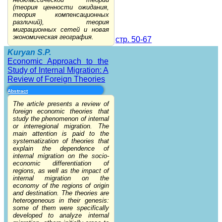
(теория ценности ожидания,
теория компенсационных
различий), теория
миграционных сетей и новая
экономическая география.
стр. 50-67
Kuryan S.P.
Economic Approach to the
Study of Internal Migration: A
Review of Foreign Theories
Abstract
The article presents a review of
foreign economic theories that
study the phenomenon of internal
or interregional migration. The
main attention is paid to the
systematization of theories that
explain the dependence of
internal migration on the socio-
economic differentiation of
regions, as well as the impact of
internal migration on the
economy of the regions of origin
and destination. The theories are
heterogeneous in their genesis:
some of them were specifically
developed to analyze internal