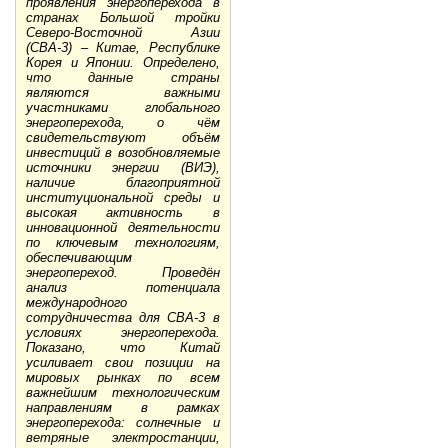
проявления энергоперехода в
странах Большой тройки
Северо-Восточной Азии
(СВА-3) – Китае, Республике
Корея и Японии. Определено,
что данные страны
являются важными
участниками глобального
энергоперехода, о чём
свидетельствуют объём
инвестиций в возобновляемые
источники энергии (ВИЭ),
наличие благоприятной
институциональной среды и
высокая активность в
инновационной деятельности
по ключевым технологиям,
обеспечивающим
энергопереход. Проведён
анализ потенциала
международного
сотрудничества для СВА-3 в
условиях энергоперехода.
Показано, что Китай
усиливает свои позиции на
мировых рынках по всем
важнейшим технологическим
направлениям в рамках
энергоперехода: солнечные и
ветряные электростанции,