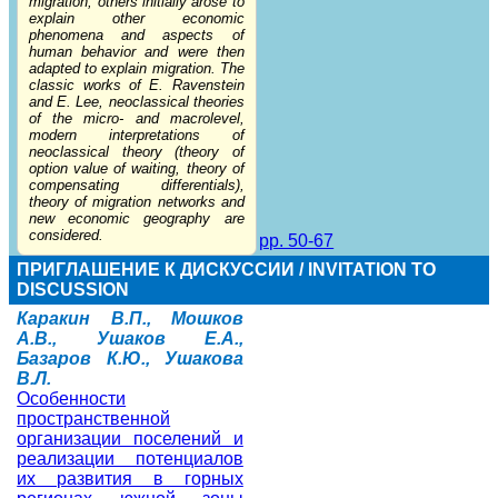
migration, others initially arose to
explain other economic
phenomena and aspects of
human behavior and were then
adapted to explain migration. The
classic works of E. Ravenstein
and E. Lee, neoclassical theories
of the micro- and macrolevel,
modern interpretations of
neoclassical theory (theory of
option value of waiting, theory of
compensating differentials),
theory of migration networks and
new economic geography are
considered.
pp. 50-67
ПРИГЛАШЕНИЕ К ДИСКУССИИ / INVITATION TO
DISCUSSION
Каракин В.П., Мошков
А.В., Ушаков Е.А.,
Базаров К.Ю., Ушакова
В.Л.
Особенности
пространственной
организации поселений и
реализации потенциалов
их развития в горных